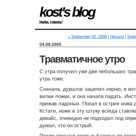
kost’s blog
Hello, robots!
« September 02, 2005
|
Начало
|
Sept
04.09.2005
Травматичное утро
С утра получил уже две небольших тра
утра тоже.
Сначала, дуршлаг зацепил херню, в кот
вилки-ложки, и она начала падать. Инс
прижав ладонью. Попал в острие ножа 
Кстати, ножи в эту штуку всегда ставл
девайс, очевидно не подходил под опр
думал, что он острый.
Потом треснул дверью балкона по пятке