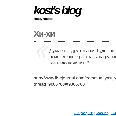
kost’s blog
Hello, robots!
Хи-хи
Думаешь, другой апач будет пис
осмысленные рассказы на русск
где надо починить?
http://www.livejournal.com/community/ru
thread=9806768#t9806768
← Праздник
|
Главная
|
Tw