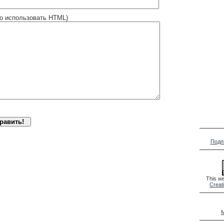
о использовать HTML)
Подп
This we
Creat
M