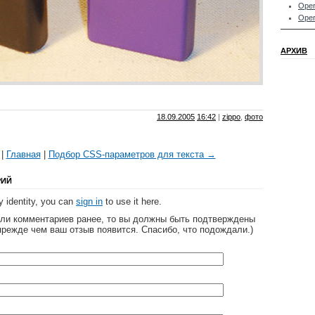
Oper
Oper
АРХИВ
18.09.2005
16:42
|
zippo
,
фото
|
Главная
|
Подбор CSS-параметров для текста →
РИЙ
 identity, you can
sign in
to use it here.
яли комментариев ранее, то вы должны быть подтверждены
прежде чем ваш отзыв появится. Спасибо, что подождали.)