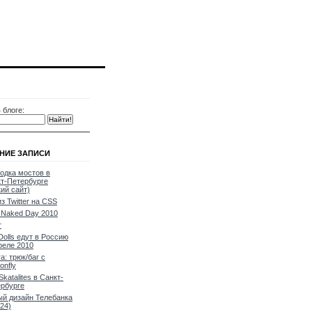
 блоге:
НИЕ ЗАПИСИ
одка мостов в
т-Петербурге
кий сайт)
из Twitter на CSS
Naked Day 2010
т
Dolls едут в Россию
реле 2010
a: трюк/баг с
onfly
Skatalites в Санкт-
рбурге
й дизайн Телебанка
24)