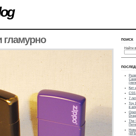
log
и гламурно
ПОИСК
Найти в
ПОСЛЕД
Разв
Санк
(лег
Кит 
CSS 
7 ле
Toy 
в ап
Oper
Drag
The 
Пете
Новы
(ВТБ