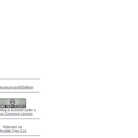
исаться на RSS/Atom
blog is licensed under a
ive Commons License
.
Работает на
ovable Type 3.21