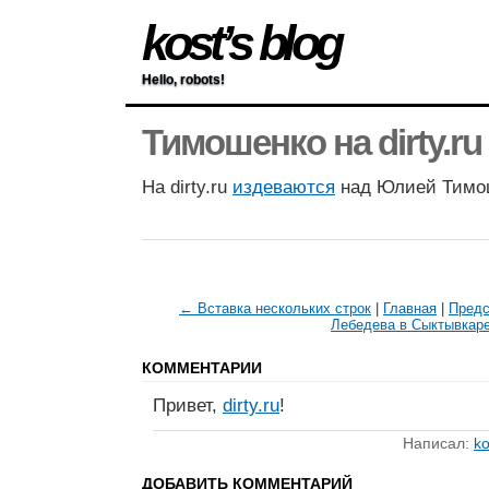
kost’s blog
Hello, robots!
Тимошенко на dirty.ru
На dirty.ru
издеваются
над Юлией Тимо
← Вставка нескольких строк
|
Главная
|
Предс
Лебедева в Сыктывкар
КОММЕНТАРИИ
Привет,
dirty.ru
!
Написал:
ko
ДОБАВИТЬ КОММЕНТАРИЙ