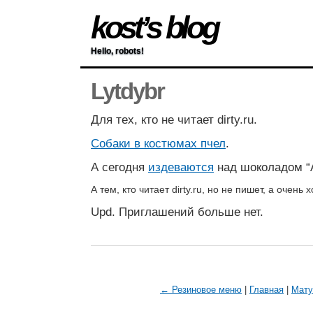
kost’s blog
Hello, robots!
Lytdybr
Для тех, кто не читает dirty.ru.
Собаки в костюмах пчел
.
А сегодня
издеваются
над шоколадом “А
А тем, кто читает dirty.ru, но не пишет, а очень 
Upd. Приглашений больше нет.
← Резиновое меню
|
Главная
|
Мату