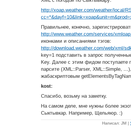
XML с погодой по Сыктывкару:
http://xoap.weather.com/weather/local/
cc=*&dayf=10&link=xoap&unit=m&prod=
Правильнее, конечно, зарегистрироват
http://www.weather.com/services/xmloap
иконками и описаниями тэгов:
http://download.weather.com/web/xml/sdk
key=1 подставить в запрос полученные 
Key. Далее с этим фидом поступаете 
парсите (XML::Parser, XML::Simple, …)
жабаскриптовым getElementsByTagName
kost:
Спасибо, возьму на заметку.
На самом деле, мне нужны более экзо
Сыктывкар. Например, Щельяюр. :)
Написал: JM |