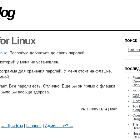
log
or Linux
ПОИСК
Найти в
inux
. Попробую добраться до своих паролей.
 который у меня не установлен.
ПОСЛЕД
ограмма для хранения паролей. У меня стоит на флэшке,
мной.
Разв
Санк
(лег
тает. Все пароли есть. Отлично. Еще бы он прямо с флешки
Кит 
, было бы вообще здорово.
CSS 
7 ле
Toy 
24.09.2005
14:54
|
linux
в ап
Oper
Drag
The 
← Шрифты
|
Главная
|
Админское? →
Пете
Новы
(ВТБ