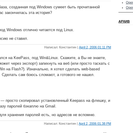
Oper
база, созданная под Windows сумеет быть прочитанной
Oper
ас закончилась эта история?
АРХИВ
под Windows отлично читается под Linux.
рсию не ставил.
Написал: Константин |
April 2, 2006 01:11 PM
лся на KeePass, под Win&Linux. Скажите, а Вы не знаете,
может через экспорт) запихнуть на веб (или просто таскать с
in на Flash?). Изначально, я хотел сделать web-based
Сделать сам боюсь сломают, а готового не нашел.
 — просто скопировал установленный Keepass на флешку, и
азу паролей бэкаплю на Gmail.
для хранения паролей есть, но адресов не вспомню.
Написал: Константин |
April 2, 2006 01:38 PM