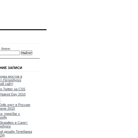
 блоге:
НИЕ ЗАПИСИ
одка мостов в
т-Петербурге
кий сайт)
из Twitter на CSS
Naked Day 2010
т
Dolls едут в Россию
реле 2010
a: трюк/баг с
onfly
Skatalites в Санкт-
рбурге
й дизайн Телебанка
24)