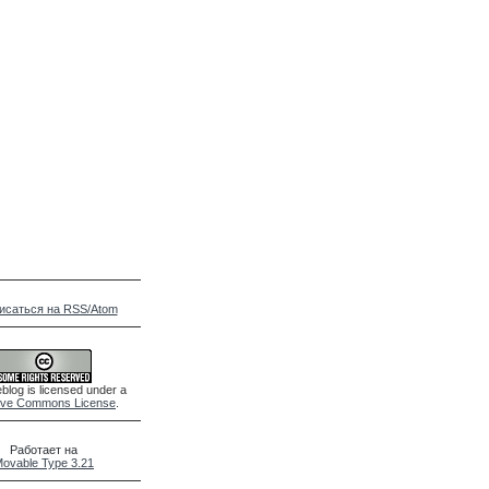
исаться на RSS/Atom
blog is licensed under a
ive Commons License
.
Работает на
ovable Type 3.21