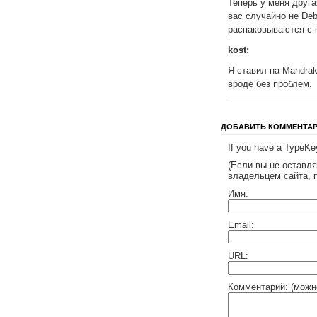
Теперь у меня друга
вас случайно не Deb
распаковываются с 
kost:
Я ставил на Mandrak
вроде без проблем.
ДОБАВИТЬ КОММЕНТА
If you have a TypeKey
(Если вы не оставл
владельцем сайта, 
Имя:
Email:
URL:
Комментарий: (можн