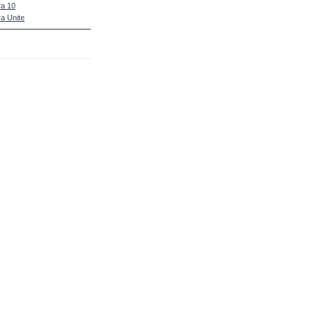
a 10
a Unite