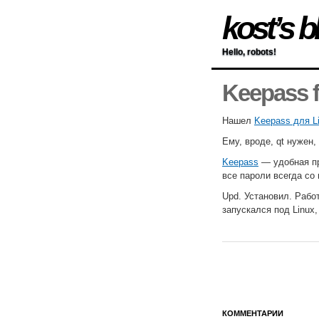
kost’s b
Hello, robots!
Keepass f
Нашел
Keepass для L
Ему, вроде, qt нужен,
Keepass
— удобная пр
все пароли всегда со 
Upd. Установил. Рабо
запускался под Linux
КОММЕНТАРИИ