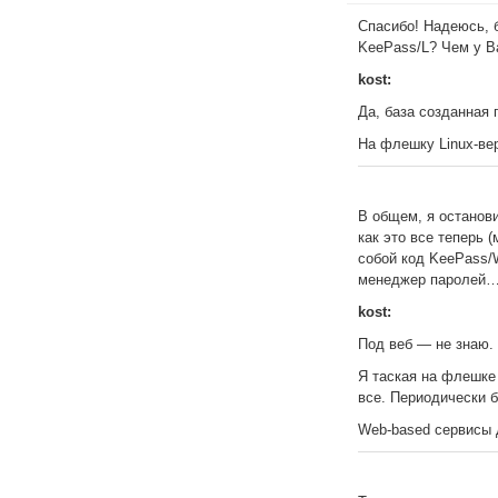
Спасибо! Надеюсь, 
KeePass/L? Чем у В
kost:
Да, база созданная 
На флешку Linux-ве
В общем, я останови
как это все теперь (
собой код KeePass/W
менеджер паролей… 
kost:
Под веб — не знаю.
Я таская на флешке
все. Периодически б
Web-based сервисы 