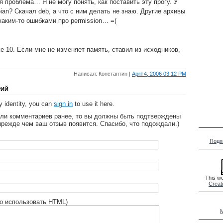
я проблема… Я не могу понять, как поставить эту прогу. У
ian? Скачал deb, а что с ним делать не знаю. Другие архивы
каким-то ошибками про permission… =(
e 10. Если мне не изменяет память, ставил из исходников,
Написал: Константин |
April 4, 2006 03:12 PM
РИЙ
 identity, you can
sign in
to use it here.
яли комментариев ранее, то вы должны быть подтверждены
прежде чем ваш отзыв появится. Спасибо, что подождали.)
Подп
This we
Creat
о использовать HTML)
M