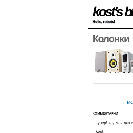
kost’s b
Hello, robots!
Колонки
← Moz
КОММЕНТАРИИ
супер! хау мач даз 
kost: