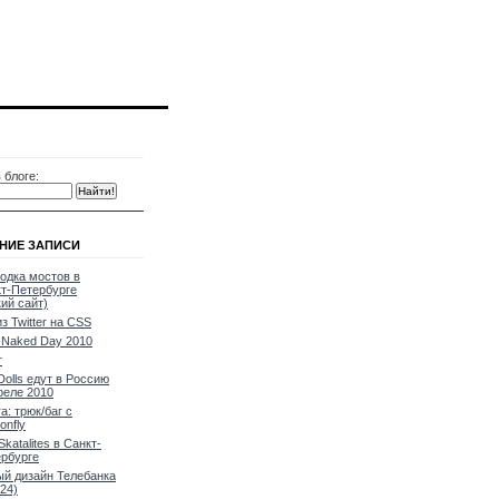
 блоге:
НИЕ ЗАПИСИ
одка мостов в
т-Петербурге
кий сайт)
из Twitter на CSS
Naked Day 2010
т
Dolls едут в Россию
реле 2010
a: трюк/баг с
onfly
Skatalites в Санкт-
рбурге
й дизайн Телебанка
24)