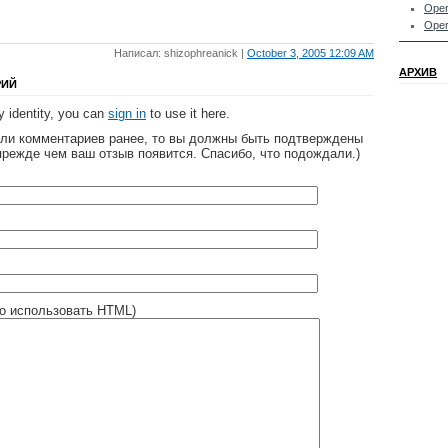
Oper
.
Oper
Написал: shizophreanick |
October 3, 2005 12:09 AM
АРХИВ
РИЙ
 identity, you can
sign in
to use it here.
яли комментариев ранее, то вы должны быть подтверждены
прежде чем ваш отзыв появится. Спасибо, что подождали.)
о использовать HTML)