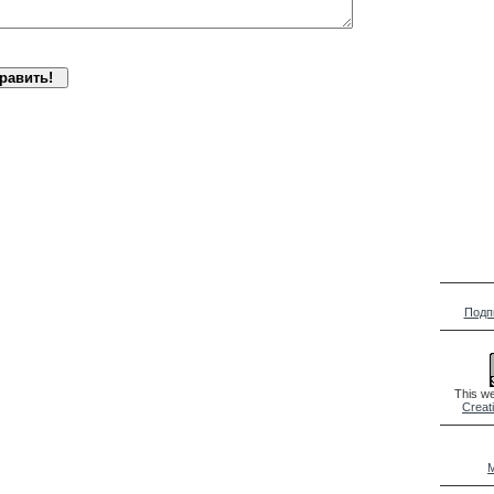
Подп
This we
Creat
M