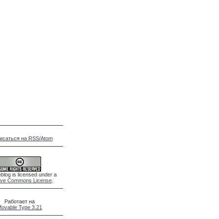
исаться на RSS/Atom
blog is licensed under a
ive Commons License
.
Работает на
ovable Type 3.21