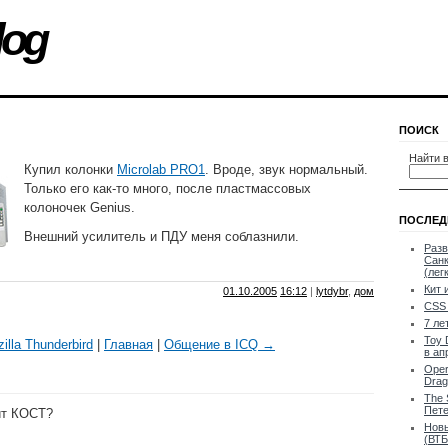
log
ПОИСК
Найти в
Купил колонки
Microlab PRO1
. Вроде, звук нормальный.
Только его как-то много, после пластмассовых
колоночек Genius.
ПОСЛЕД
Внешний усилитель и ПДУ меня соблазнили.
Разв
Санк
(лег
Кит 
01.10.2005
16:12
|
lytdybr
,
дом
CSS 
7 ле
Toy 
illa Thunderbird
|
Главная
|
Общение в ICQ →
в ап
Oper
Drag
The 
Пете
ит КОСТ?
Новы
(ВТБ