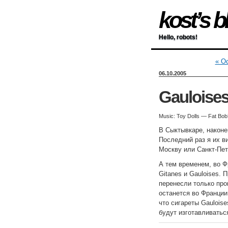
kost’s b
Hello, robots!
« Oc
06.10.2005
Gauloise
Music: Toy Dolls — Fat Bob
В Сыктывкаре, наконец
Последний раз я их в
Москву или Санкт-Пет
А тем временем, во Ф
Gitanes и Gauloises.
перенесли только прои
останется во Франци
что сигареты Gauloise
будут изготавливатьс