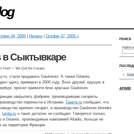
log
tober 04, 2005
|
Начало
|
October 07, 2005 »
ПОИСК
Найти в
s в Сыктывкаре
ПОСЛЕД
’s Feet! — We Quit the Cavalry
Gaul
-то, стали продавать Gauloises. А также Gitanes.
идел здесь примерно в 2000 году. Всех друзей, едущих в
ербург, просил привезти блок красных Gauloises.
АРХИВ
ранции закрылись фабрики, производившие сигареты
 Производство перенесли в Испанию.
Газета.ru
сообщает, что
зводство крепких сигарет, а производство Gauloises blondes
и.
Lenta.ru
о таких деталях не сообщает. Говорится только,
s и Gitanes, производимые компанией Altadis, больше не
я на территории Франции.