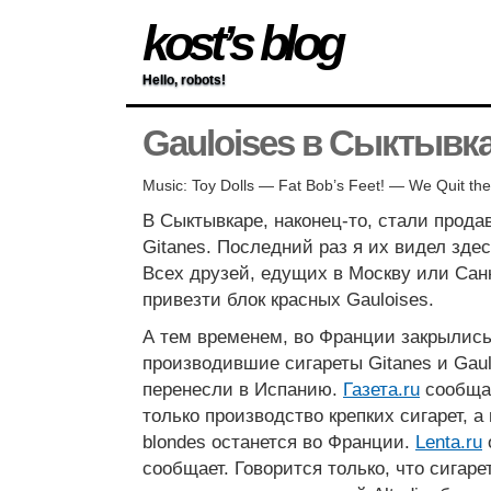
kost’s blog
Hello, robots!
Gauloises в Сыктывк
Music: Toy Dolls — Fat Bob’s Feet! — We Quit the
В Сыктывкаре, наконец-то, стали продав
Gitanes. Последний раз я их видел здес
Всех друзей, едущих в Москву или Санк
привезти блок красных Gauloises.
А тем временем, во Франции закрылис
производившие сигареты Gitanes и Gaul
перенесли в Испанию.
Газета.ru
сообщае
только производство крепких сигарет, а
blondes останется во Франции.
Lenta.ru
сообщает. Говорится только, что сигарет