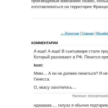
производимые компанией Altadis, боль
изготавливаться на территории Франци
← Идиотизм
|
Главная
|
Movable
КОММЕНТАРИИ
А еще! А еще! В сыктывкаре стали про
Который разливают в РФ. Пенится прям
kost:
Ммм… А он не должен пениться? Я не
Гинесса.
О, квасу захотелось…
Написал: shizophreani
ндаааааа…. галуаз я обычно подтаривал