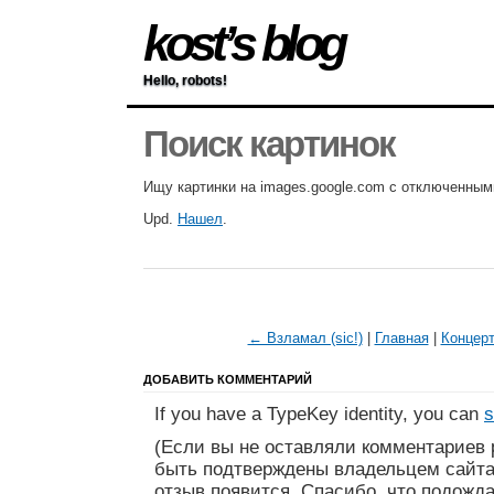
kost’s blog
Hello, robots!
Поиск картинок
Ищу картинки на images.google.com с отключенным
Upd.
Нашел
.
← Взламал (sic!)
|
Главная
|
Концерт
ДОБАВИТЬ КОММЕНТАРИЙ
If you have a TypeKey identity, you can
s
(Если вы не оставляли комментариев 
быть подтверждены владельцем сайта
отзыв появится. Спасибо, что подожда