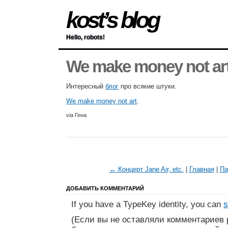
kost’s blog
Hello, robots!
We make money not ar
Интересный
блог
про всякие штуки.
We make money not art
.
via Гена
← Концерт Jane Air, etc.
|
Главная
|
Па
ДОБАВИТЬ КОММЕНТАРИЙ
If you have a TypeKey identity, you can
s
(Если вы не оставляли комментариев 