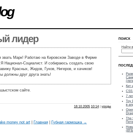
log
ый лидер
ПОИСК
Найти в
 звать Марк! Работаю на Кировском Заводе в Фирме
Я Национал-Социалист. И собираюсь создать свою
ПОСЛЕД
авижу Красных, Жидов, Гуков, Нигеров, и хачиков!
Разв
ы должны друг друга знать!
Санк
(лег
Кит 
ашыстском сайте.
CSS 
7 ле
Toy 
в ап
18.10.2005
10:14
|
уроды
Oper
Drag
The 
e money not art
|
Главная
|
Губная гармошка →
Пете
Новы
(ВТБ