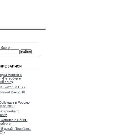
 блоге:
НИЕ ЗАПИСИ
одка мостов в
т-Петербурге
кий сайт)
из Twitter на CSS
Naked Day 2010
т
Dolls едут в Россию
реле 2010
a: трюк/баг с
onfly
Skatalites в Санкт-
рбурге
й дизайн Телебанка
24)