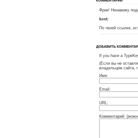
КОММЕНТАРИИ
Фрик! Ненавижу под
kost:
По твоей ссылке, кс
ДОБАВИТЬ КОММЕНТА
If you have a TypeKey
(Если вы не оставл
владельцем сайта, 
Имя:
Email:
URL:
Комментарий: (можн