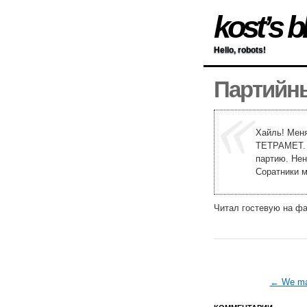
kost’s b
Hello, robots!
Партийн
Хайль! Меня
ТЕТРАМЕТ. 
партию. Нен
Соратники м
Читал гостевую на ф
← We mak