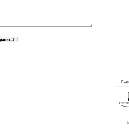
Подп
This we
Creat
M