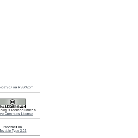
исаться на RSS/Atom
blog is licensed under a
ive Commons License
.
Работает на
ovable Type 3.21