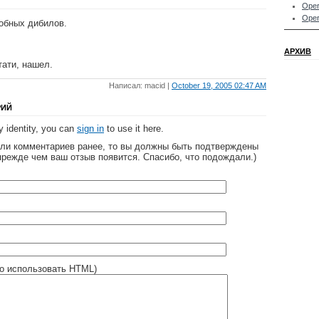
Oper
Oper
обных дибилов.
АРХИВ
тати, нашел.
Написал: macid |
October 19, 2005 02:47 AM
РИЙ
 identity, you can
sign in
to use it here.
яли комментариев ранее, то вы должны быть подтверждены
прежде чем ваш отзыв появится. Спасибо, что подождали.)
о использовать HTML)