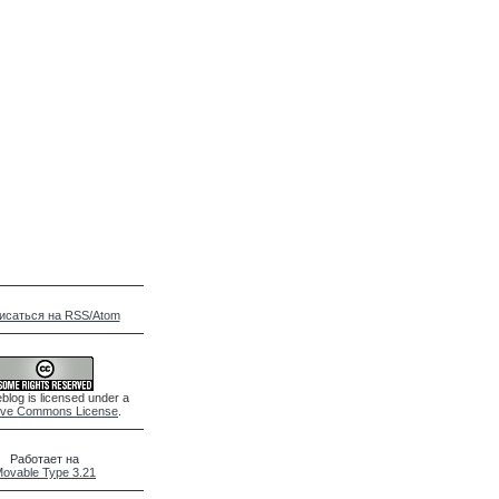
исаться на RSS/Atom
blog is licensed under a
ive Commons License
.
Работает на
ovable Type 3.21