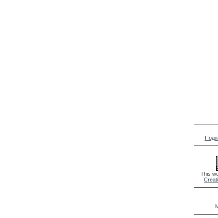
Подп
This we
Creat
M