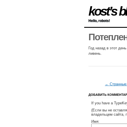
kost’s b
Hello, robots!
Потепле
Год назад в этот ден
ливень.
← Странные
ДОБАВИТЬ КОММЕНТА
If you have a TypeKey
(Если вы не оставл
владельцем сайта, 
Имя: