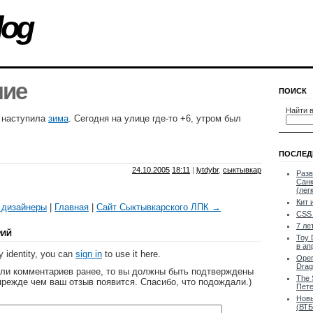
log
ние
ПОИСК
Найти в
ь наступила
зима
. Сегодня на улице где-то +6, утром был
ПОСЛЕД
24.10.2005
18:11
|
lytdybr
,
сыктывкар
Разв
Санк
(лег
Кит 
 дизайнеры
|
Главная
|
Сайт Сыктывкарского ЛПК →
CSS 
7 ле
РИЙ
Toy 
в ап
 identity, you can
sign in
to use it here.
Oper
Drag
яли комментариев ранее, то вы должны быть подтверждены
The 
прежде чем ваш отзыв появится. Спасибо, что подождали.)
Пете
Новы
(ВТБ