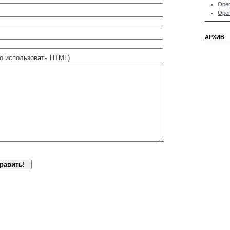
Oper
Oper
АРХИВ
о использовать HTML)