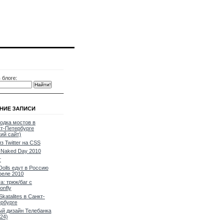
 блоге:
НИЕ ЗАПИСИ
одка мостов в
т-Петербурге
кий сайт)
из Twitter на CSS
Naked Day 2010
т
Dolls едут в Россию
реле 2010
a: трюк/баг с
onfly
Skatalites в Санкт-
рбурге
й дизайн Телебанка
24)