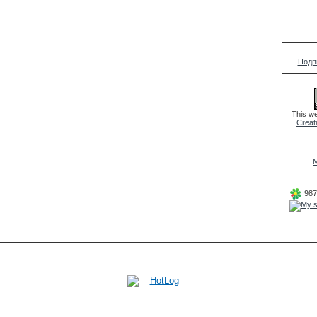
Подп
This we
Creat
M
987