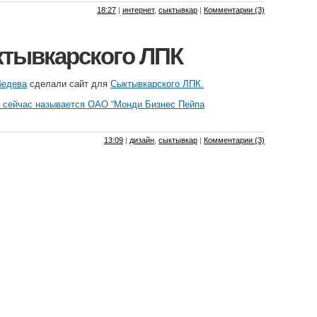
18:27
|
интернет
,
сыктывкар
|
Комментарии (3)
ктывкарского ЛПК
бедева
сделали сайт для
Сыктывкарского ЛПК
.
 сейчас называется ОАО “Монди Бизнес Пейпа
13:09
|
дизайн
,
сыктывкар
|
Комментарии (3)