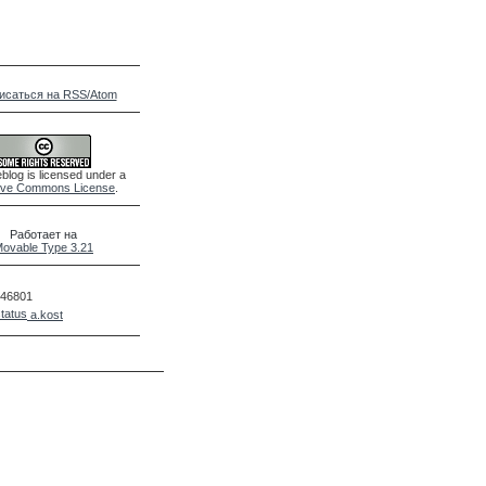
исаться на RSS/Atom
blog is licensed under a
ive Commons License
.
Работает на
ovable Type 3.21
46801
a.kost