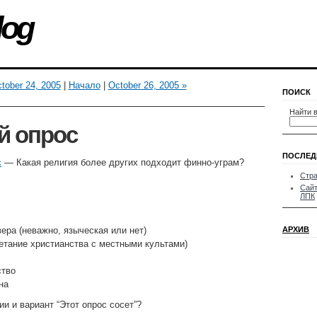
log
tober 24, 2005
|
Начало
|
October 26, 2005 »
ПОИСК
Найти в
й опрос
ПОСЛЕД
с
— Какая религия более других подходит финно-уграм?
Стра
Сайт
ЛПК
ера (неважно, языческая или нет)
АРХИВ
етание христианства с местными культами)
ство
на
ии и вариант “Этот опрос сосет”?