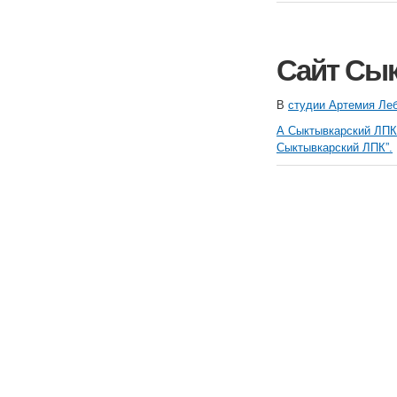
Сайт Сы
В
студии Артемия Ле
А Сыктывкарский ЛПК
Сыктывкарский ЛПК”.