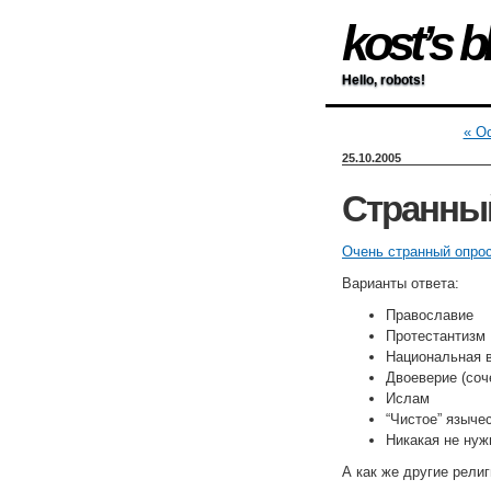
kost’s b
Hello, robots!
« Oc
25.10.2005
Странны
Очень странный опро
Варианты ответа:
Православие
Протестантизм
Национальная в
Двоеверие (соч
Ислам
“Чистое” языче
Никакая не нуж
А как же другие религ