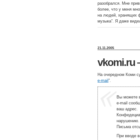
разобрался. Мне прив
более, что у меня мн
на людей, хранящих ф
музыка”. Я даже виде
21.11.2005
vkomi.ru
На очередном Коми с
e-mail
”.
Вы можете 
e-mail сооб
ваш адрес.
Конфедециа
нарушению.
Письма отсы
При вводе в