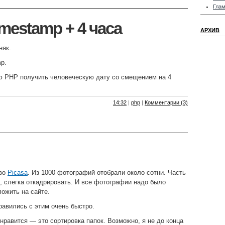
Гла
imestamp + 4 часа
АРХИВ
няк.
mp.
ью PHP получить человеческую дату со смещением на 4
14:32
|
php
|
Комментарии (3)
тво
Picasa
. Из 1000 фотографий отобрали около сотни. Часть
, слегка откадрировать. И все фотографии надо было
ожить на сайте.
авились с этим очень быстро.
 нравится — это сортировка папок. Возможно, я не до конца