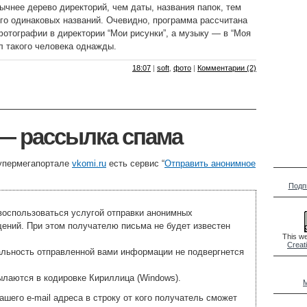
ычнее дерево директорий, чем даты, названия папок, тем
ого одинаковых названий. Очевидно, программа рассчитана
отографии в директории “Мои рисунки”, а музыку — в “Моя
л такого человека однажды.
18:07
|
soft
,
фото
|
Комментарии (2)
 — рассылка спама
упермегапортале
vkomi.ru
есть сервис “
Отправить анонимное
Подп
воспользоваться услугой отправки анонимных
щений. При этом получателю письма не будет известен
This we
Creat
льность отправленной вами информации не подвергнется
лаются в кодировке Кириллица (Windows).
M
ашего e-mail адреса в строку от кого получатель сможет