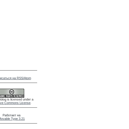
исаться на RSS/Atom
blog is licensed under a
ive Commons License
.
Работает на
ovable Type 3.21