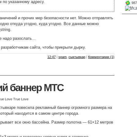
м по указанному адресу.
987
раничений и прочих мер безопасности нет. Можно отправлять
годно откуда угодно, куда угодно. Все данные можно
tring.
не надо разослать…
 разработчикам сайта, чтобы прикрыли дырку.
12:47
|
spam
,
сыктывкар
|
Комментарии (1)
ий баннер МТС
rue Love True Love
тывкаре повесила рекламный баннер огромного размера на
который находится в самом центре города.
рывает все окно бассейна. Размер полотна — 61×12 метров
×3 метра и телеэкран нервно курят в сторонке.