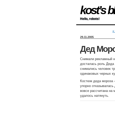
kost’s b
Hello, robots!
«
29.11.2005
Дед Мор
Снимали рекламный н
досталась роль Деда 
снимались человек тр
одинаковых черных ку
Костюм деда мороза 
упорно отказывалась 
вовсе рассчитана на 
удалось натянуть.