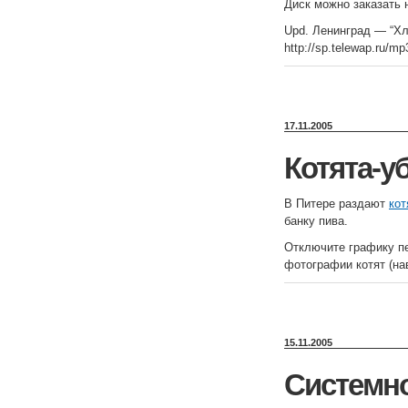
Диск можно заказать
Upd. Ленинград — “Хл
http://sp.telewap.ru/mp
17.11.2005
Котята-у
В Питере раздают
кот
банку пива.
Отключите графику пе
фотографии котят (нав
15.11.2005
Системно