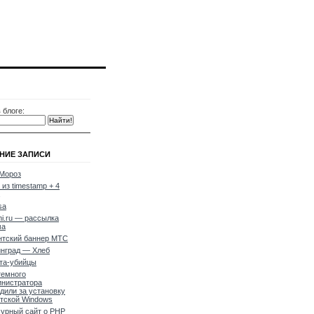
 блоге:
НИЕ ЗАПИСИ
Мороз
 из timestamp + 4
sa
i.ru — рассылка
ма
нтский баннер МТС
нград — Хлеб
та-убийцы
темного
нистратора
дили за установку
тской Windows
урный сайт о PHP