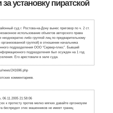
 за установку пиратской
айонный суд г. Ростова-на-Дону вынес приговор по ч. 2 ст.
незаконное использование объектов авторского права
 неоднократно либо группой лиц по предварительному
и организованной группой) в отношении начальника
нного подразделения ООО “Сервер-плюс”. Бывший
информационного подразделения был осужден на 1 год
селения. Его арестовали в зале суда.
.ru/news/241696.php
отских комментариев.
р
, 06.11.2005 21:58:06
ех к протесту протев мелко мягких давайте оргонизуем
та беспредел этих машенников не имеет границ