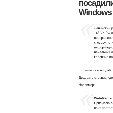
посадили
Windows
Ленинский р
146 УК РФ (
совершенное
сговору, ил
информацио
начальник 
колоннии-по
http://www.securitylab
Двадцать страниц иди
Например:
Web-Масте
Призываю вс
сайт протес