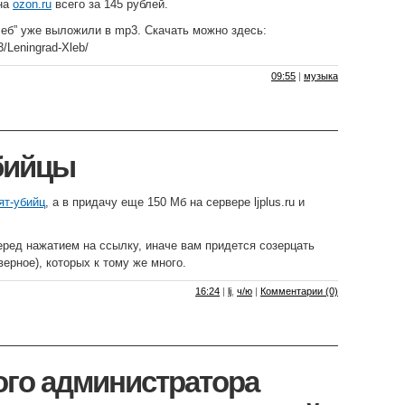
 на
ozon.ru
всего за 145 рублей.
еб” уже выложили в mp3. Скачать можно здесь:
3/Leningrad-Xleb/
09:55
|
музыка
бийцы
ят-убийц
, а в придачу еще 150 Мб на сервере ljplus.ru и
ред нажатием на ссылку, иначе вам придется созерцать
ерное), которых к тому же много.
16:24
|
lj
,
ч/ю
|
Комментарии (0)
го администратора