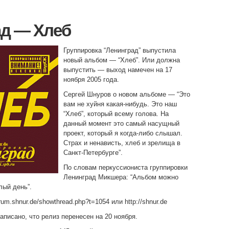
ад — Хлеб
Группировка “Ленинград” выпустила
новый альбом — “Хлеб”. Или должна
выпустить — выход намечен на 17
ноября 2005 года.
Сергей Шнуров о новом альбоме — “Это
вам не хуйня какая-нибудь. Это наш
“Хлеб”, который всему голова. На
данный момент это самый насущный
проект, который я когда-либо слышал.
Страх и ненависть, хлеб и зрелища в
Санкт-Петербурге”.
По словам перкуссиониста группировки
Ленинград Микшера: “Альбом можно
лый день”.
rum.shnur.de/showthread.php?t=1054 или http://shnur.de
 написано, что релиз перенесен на 20 ноября.