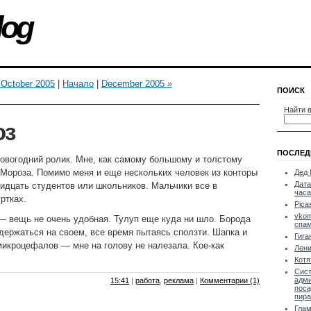
log
 October 2005
|
Начало
|
December 2005 »
ПОИСК
Найти в
оз
ПОСЛЕД
овогодний ролик. Мне, как самому большому и толстому
Мороза. Помимо меня и еще нескольких человек из конторы
Дед 
Дата
идцать студентов или школьников. Мальчики все в
часа
ртках.
Pica
vkom
— вещь не очень удобная. Тулуп еще куда ни шло. Борода
спа
держаться на своем, все время пытаясь сползти. Шапка и
Гига
микроцефалов — мне на голову не налезала. Кое-как
Лени
Котя
Сис
адми
15:41
|
работа
,
реклама
|
Комментарии (1)
поса
пира
Глам