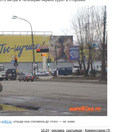
а
sykt.ru
, откуда она спизжена до этого — не знаю.
10:24
|
реклама
,
сыктывкар
|
Комментарии (3)