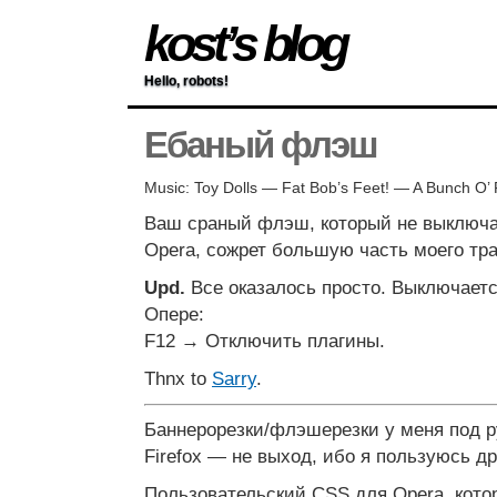
kost’s blog
Hello, robots!
Ебаный флэш
Music: Toy Dolls — Fat Bob’s Feet! — A Bunch O’ 
Ваш сраный флэш, который не выключае
Opera, сожрет большую часть моего тр
Upd.
Все оказалось просто. Выключаетс
Опере:
F12 → Отключить плагины.
Thnx to
Sarry
.
Баннерорезки/флэшерезки у меня под ру
Firefox — не выход, ибо я пользуюсь д
Пользовательский CSS для Opera, кото