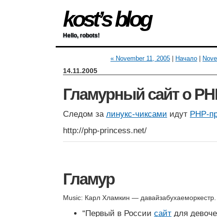
kost’s blog
Hello, robots!
« November 11, 2005
|
Начало
|
Nove
14.11.2005
Гламурный сайт о PH
Следом за
линукс-чиксами
идут
PHP-п
http://php-princess.net/
Гламур
Music: Карл Хламкин — давайзабухаеморкестр
“Первый в России
сайт
для девоче