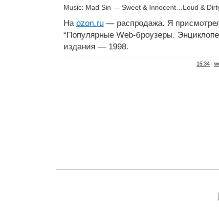
Music: Mad Sin — Sweet & Innocent…Loud & Dirt
На
ozon.ru
— распродажа. Я присмотре
“Популярные Web-броузеры. Энциклопед
издания — 1998.
15:34
|
w