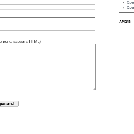
Oper
Oper
АРХИВ
о использовать HTML)