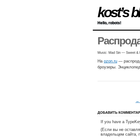
kost’s b
Hello, robots!
Распрода
Music: Mad Sin — Sweet & 
На
ozon.ru
— распрода
броузеры. Энциклопед
← 
ДОБАВИТЬ КОММЕНТА
If you have a TypeKey
(Если вы не оставл
владельцем сайта, 