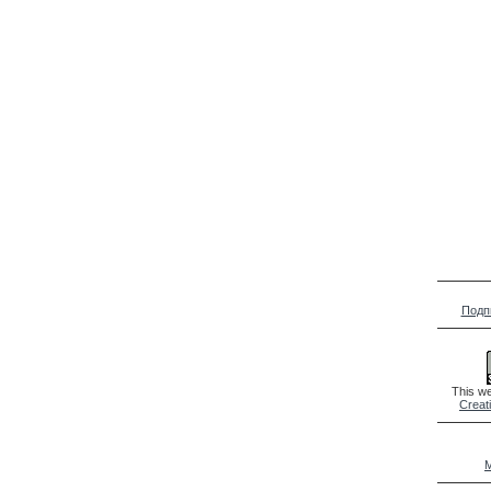
Подп
This we
Creat
M