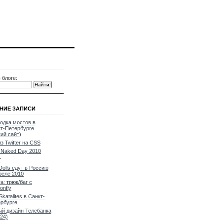
 блоге:
НИЕ ЗАПИСИ
одка мостов в
т-Петербурге
кий сайт)
из Twitter на CSS
Naked Day 2010
т
Dolls едут в Россию
реле 2010
a: трюк/баг с
onfly
Skatalites в Санкт-
рбурге
й дизайн Телебанка
24)