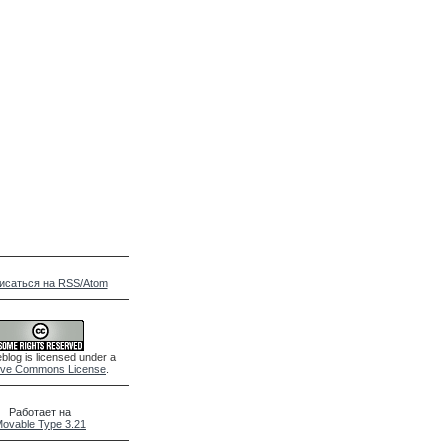
исаться на RSS/Atom
blog is licensed under a
ive Commons License
.
Работает на
ovable Type 3.21