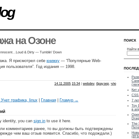
log
жа на Озоне
ПОИСК
Найти в
Innocent…Loud & Dirty — Tumblin’ Down
жа. Я присмотрел себе
книжку
— “Популярные Web-
ия пользователя”. Год издания — 1998.
ПОСЛЕД
Разв
Санк
14.11.2005
15:34
|
webdev
,
браузер
,
ч/ю
(лег
Кит 
CSS 
Учет трафика, linux
|
Главная
|
Гламур →
7 ле
Toy 
в ап
РИЙ
Oper
Drag
 identity, you can
sign in
to use it here.
The 
Пете
яли комментариев ранее, то вы должны быть подтверждены
Новы
прежде чем ваш отзыв появится. Спасибо, что подождали.)
(ВТБ