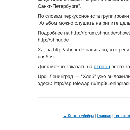
Санкт-Петербурге”.
По словам перкуссиониста группировки
“Альбом можно слушать на рипите целы
Подробнее на http://forum.shnur.de/show
http://shnur.de
Ха, на http://shnur.de написано, что рел
ноября.
Диск можно заказать на
ozon.ru
всего за
Upd. Ленинград — “Хлеб” уже выложили
здесь: http://sp.telewap.ru/mp3/Leningrad
← Котята-убийцы
|
Главная
|
Гигантс