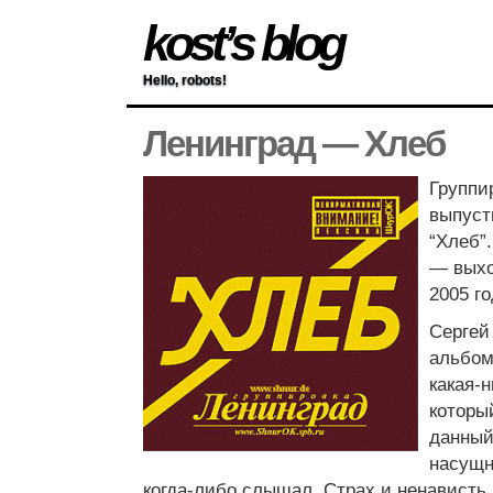
kost’s blog
Hello, robots!
Ленинград — Хлеб
Группи
выпуст
“Хлеб”
— выхо
2005 го
Сергей
альбом
какая-
которы
данный
насущн
когда-либо слышал. Страх и ненависть,