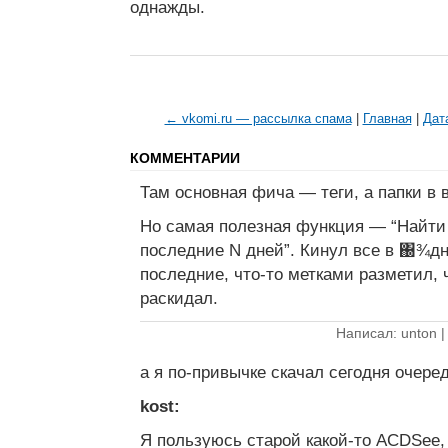
однажды.
← vkomi.ru — рассылка спама
|
Главная
|
Дат
КОММЕНТАРИИ
Там основная фича — теги, а папки в 
Но самая полезная функция — “Найти 
последние N дней”. Кинул все в ΀¾дн
последние, что-то метками разметил, 
раскидал.
Написал: unton 
а я по-привычке скачал сегодня очере
kost:
Я пользуюсь старой какой-то ACDSee, 