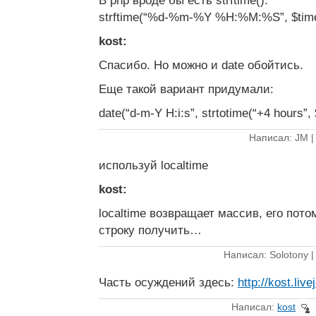
В php вроде бы есть strftime().
strftime(“%d-%m-%Y %H:%M:%S”, $times
kost:
Спасибо. Но можно и date обойтись.
Еще такой вариант придумали:
date(“d-m-Y H:i:s”, strtotime(“+4 hours”,
Написал: JM 
используй localtime
kost:
localtime возвращает массив, его пото
строку получить…
Написал: Solotony 
Часть осуждений здесь:
http://kost.li
Написал:
kost