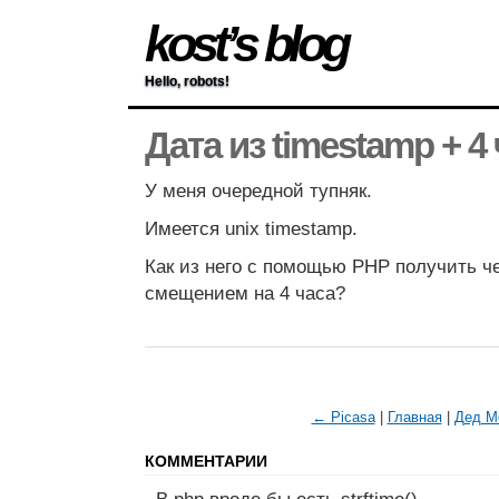
kost’s blog
Hello, robots!
Дата из timestamp + 4
У меня очередной тупняк.
Имеется unix timestamp.
Как из него c помощью PHP получить ч
смещением на 4 часа?
← Picasa
|
Главная
|
Дед М
КОММЕНТАРИИ