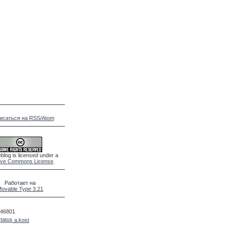
исаться на RSS/Atom
blog is licensed under a
ive Commons License
.
Работает на
ovable Type 3.21
46801
a.kost