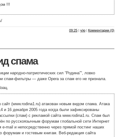
ом !!!
s/
09:25
|
ч/ю
|
Комментарии (0)
ид спама
иции народно-патриотических сил “Родина”“, ловко
и спам-фильтры — даже Opera за спам его не признала.
зац.
 сайт (www.rodina1.ru) атакован новым видом спама. Атака
4 и 16 декабря 2005 года когда были зафиксированы
ссылки (спам) с рекламой сайта www.rodina1.ru. Спам был
нён по русскоязычным форумам глобальной сети Интернет
 e-mail и непосредственно через прямой постинг наших
о форумам и гостевым книгам. Веб-редакция сайта