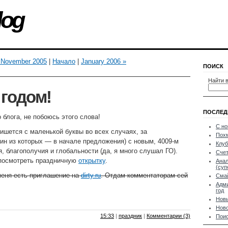
log
 November 2005
|
Начало
|
January 2006 »
ПОИСК
Найти в
годом!
ПОСЛЕД
 блога, не побоюсь этого слова!
С но
ишется с маленькой буквы во всех случаях, за
Пох
ин из которых — в начале предложения) с новым, 4009-м
Клуб
, благополучия и глобальности (да, я много слушал ГО).
Счет
 посмотреть праздничную
открытку
.
Анал
(суп
меня есть приглaшениe на
dirty.ru
. Отдам комментаторам сей
Сма
Адми
год
Новы
Ново
15:33
|
праздник
|
Комментарии (3)
Поис