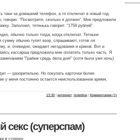
ь таки за домашний телефон, а то отключат в новый год.
, говорю: “Посмотрите, сколько я должен”. Мне предложили
жку. Заполнил, тетенька говорит: “1759 рублей”.
дко, обычно только тогда, когда отключат. Тетньки-
 сумму обычно тупят взор, спрашивают, готов ля
му, и, очевидно, ожидают негодования и криков. Вот и
аясь кассирша предложила мне оплатить только часть. Я
замечанием “Грабеж средь бела дня!” (хотя была уже ночь)
редит — разорительно. Но покупать карточки более
ее у меня постоянно остается неиспользованное время,
13:30
|
интернет
,
телефон
|
Комментарии (1)
 секс (суперспам)
и в сторону.