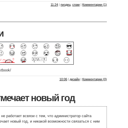
11:24
|
пиздец
,
спам
|
Комментарии (1)
и
stbook/
10:06
|
дизайн
|
Комментарии (0)
мечает новый год
 не работает всвязи с тем, что администратор сайта
ечает новый год, и никакой возможности связаться с ним