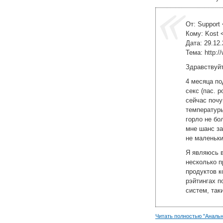
От: Support 
Кому: Kost 
Дата: 29.12.
Тема: http:/
Здравствуйт
4 месяца п
секс (пас. р
сейчас почу
температуры
горло не бо
мне шанс з
не маленьк
Я являюсь 
несколько 
продуктов 
рэйтингах п
систем, таки
Читать полностью "Аналь