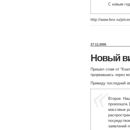
С новым год
http://www.bnx.ru/price
27.12.2005
Новый в
Пришел спам от “Коал
прорвавшись через мо
Приведу последний аб
Второе. Наш
произошла 1
массовые ра
распростра
посредством
заявлений п