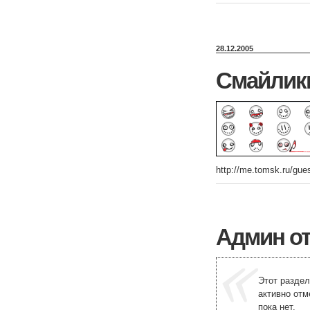
28.12.2005
Смайлик
http://me.tomsk.ru/gue
Админ от
Этот раздел
активно отм
пока нет.