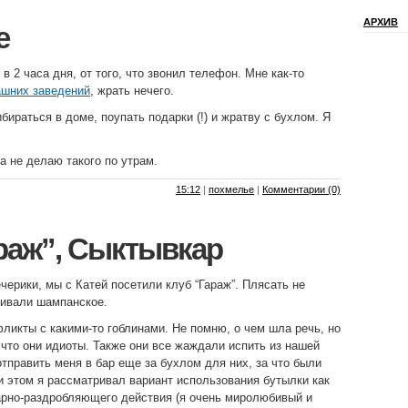
АРХИВ
е
в 2 часа дня, от того, что звонил телефон. Мне как-то
ашних заведений
, жрать нечего.
бираться в доме, поупать подарки (!) и жратву с бухлом. Я
а не делаю такого по утрам.
15:12
|
похмелье
|
Комментарии (0)
раж”, Сыктывкар
черики, мы с Катей посетили клуб “Гараж”. Плясать не
пивали шампанское.
фликты с какими-то гоблинами. Не помню, о чем шла речь, но
 что они идиоты. Также они все жаждали испить из нашей
отправить меня в бар еще за бухлом для них, за что были
 этом я рассматривал вариант использования бутылки как
арно-раздробляющего действия (я очень миролюбивый и