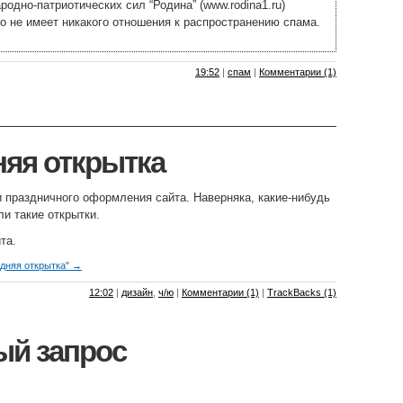
родно-патриотических сил “Родина” (www.rodina1.ru)
то не имеет никакого отношения к распространению спама.
19:52
|
спам
|
Комментарии (1)
яя открытка
 праздничного оформления сайта. Наверняка, какие-нибудь
и такие открытки.
та.
одняя открытка" →
12:02
|
дизайн
,
ч/ю
|
Комментарии (1)
|
TrackBacks (1)
ый запрос