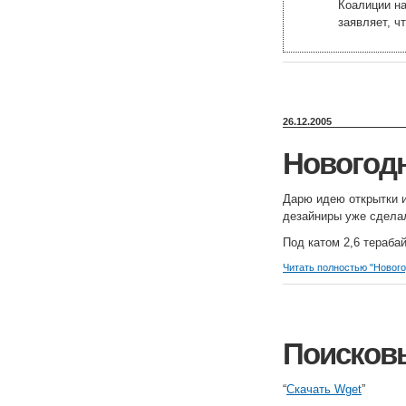
Коалиции на
заявляет, ч
26.12.2005
Новогодн
Дарю идею открытки и
дезайниры уже сделал
Под катом 2,6 терабай
Читать полностью "Новог
Поисков
“
Скачать Wget
”