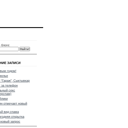
 блоге:
НИЕ ЗАПИСИ
вым годом!
мелье
 “Гараж”, Сыктывкар
 за телефон
ьный секс
ерспам)
йлики
н отмечает новый
й вид спама
годняя открытка
ковый запрос