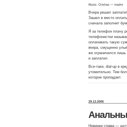
Music: Orishas — madre
Вчера решил заплатит
Зашел в место оплаты
сначала заполнит бума
Я за телефон плачу ре
телефонистки называя
оплачивать такую сум
вчера, смущенно улыб
же ограничился лишь 
и заплатил.
Все-таки, dial-up в к
утомительно. Тем бол
которое пропадает.
29.12.2005
Анальный
Новинки спама — шутк