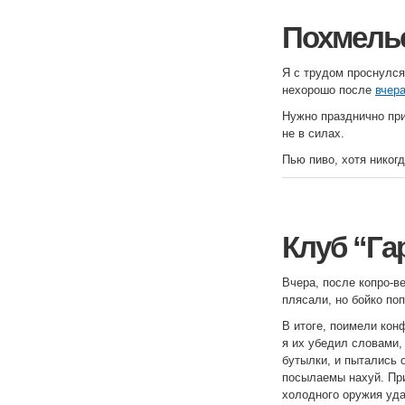
Похмель
Я с трудом проснулся 
нехорошо после
вчер
Нужно празднично при
не в силах.
Пью пиво, хотя никогд
Клуб “Га
Вчера, после копро-ве
плясали, но бойко по
В итоге, поимели кон
я их убедил словами,
бутылки, и пытались 
посылаемы нахуй. При
холодного оружия уд