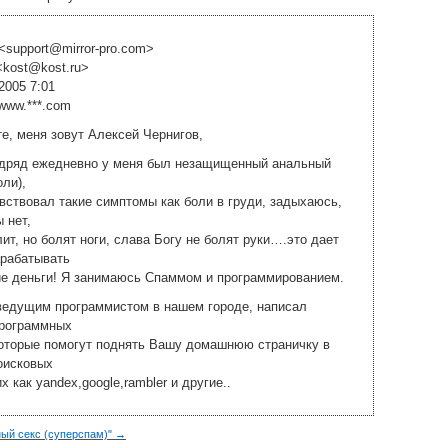
<
support@mirror-pro.com
>
<
kost@kost.ru
>
2005 7:01
/www.***.com
е, меня зовут Алексей Чернигов,
одряд ежедневно у меня был незащищенный анальный
оли),
вствовал такие симптомы как боли в груди, задыхаюсь,
 нет,
лит, но болят ноги, слава Богу не болят руки….это дает
арабатывать
ие деньги! Я занимаюсь Спаммом и программированием.
ведущим программистом в нашем городе, написал
программных
которые помогут поднять Вашу домашнюю страничку в
оисковых
х как yandex,google,rambler и другие..
ный секс (суперспам)" →