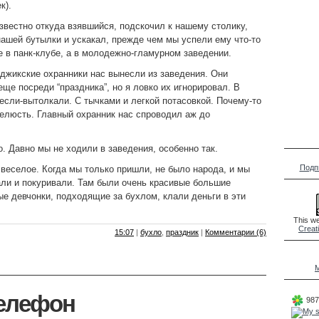
к).
звестно откуда взявшийся, подскочил к нашему столику,
нашей бутылки и ускакал, прежде чем мы успели ему что-то
не в панк-клубе, а в молодежно-гламурном заведении.
аджикские охранники нас вынесли из заведения. Они
еще посреди “праздника”, но я ловко их игнорировал. В
несли-вытолкали. С тычками и легкой потасовкой. Почему-то
челюсть. Главный охранник нас спроводил аж до
. Давно мы не ходили в заведения, особенно так.
Подп
веселое. Когда мы только пришли, не было народа, и мы
али и покуривали. Там были очень красивые большие
е девчонки, подходящие за бухлом, клали деньги в эти
This we
Creat
15:07
|
бухло
,
праздник
|
Комментарии (6)
M
телефон
987