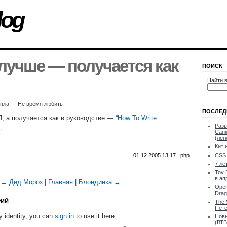
log
 лучше — получается как
ПОИСК
Найти в
епла — Не время любить
ПОСЛЕД
 а получается как в руководстве — “
How To Write
Разв
…
Санк
(лег
Кит 
01.12.2005
13:17
|
php
CSS 
7 ле
Toy 
в ап
← Дед Мороз
|
Главная
|
Блондинка →
Oper
Drag
РИЙ
The 
Пете
 identity, you can
sign in
to use it here.
Новы
(ВТБ