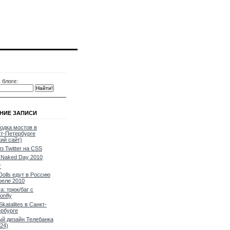
 блоге:
НИЕ ЗАПИСИ
одка мостов в
т-Петербурге
кий сайт)
из Twitter на CSS
Naked Day 2010
т
Dolls едут в Россию
реле 2010
a: трюк/баг с
onfly
Skatalites в Санкт-
рбурге
й дизайн Телебанка
24)