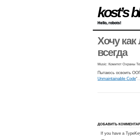
kost’s b
Hello, robots!
Хочу как
всегда
Music: Комитет Охраны Т
Пытаюсь освоить ООП,
Unmaintainable Code
“
ДОБАВИТЬ КОММЕНТА
If you have a TypeKey