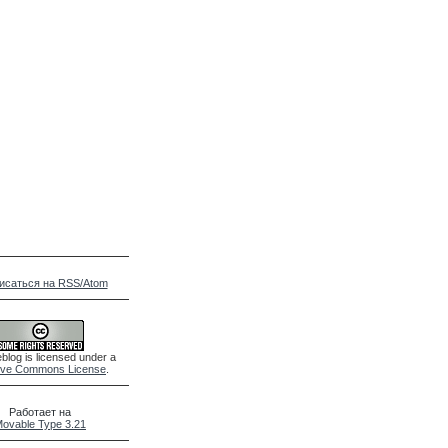
исаться на RSS/Atom
blog is licensed under a
ive Commons License
.
Работает на
ovable Type 3.21