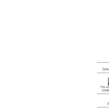
Подп
This we
Creat
M