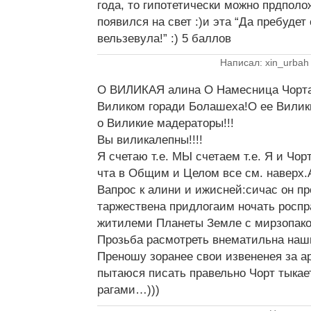
года, то гипотетически можно прдполо
появился на свет :)и эта “Да пребудет
вельзевула!” :) 5 баллов
Написал: xin_urbah
О ВИЛИКАЯ алина О Намесница Чорт
Виликом горади Болашеха!О ее Вилик
о Виликие мадераторы!!!
Вы виликалепны!!!!
Я счетаю т.е. МЫ счетаем т.е. Я и Чор
чта в Общим и Целом все см. наверх.А
Вапрос к алини и ижисней:сичас он п
таржествена придлогаим ночать росп
житилеми Планеты Земле с мирзопако
Прозьба расмотреть внематильна наш
Преношу зоранее свои извененея за ар
пытаюся писать правельно Чорт тыкае
рагами…)))