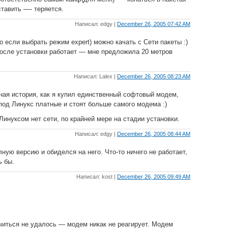
ставить —- теряется.
Написал: edgy |
December 26, 2005 07:42 AM
но если выбрать режим expert) можно качать с Сети пакеты :)
после установки работает — мне предложила 20 метров
Написал: Lalex |
December 26, 2005 08:23 AM
ная история, как я купил единственный софтовый модем,
под Линукс платные и стоят больше самого модема :)
 Линуксом нет сети, по крайней мере на стадии установки.
Написал: edgy |
December 26, 2005 08:44 AM
ную версию и обиделся на него. Что-то ничего не работает,
ь бы.
Написал: kost |
December 26, 2005 09:49 AM
читься не удалось — модем никак не реагирует. Модем