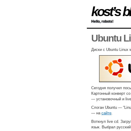
kost’s b
Hello, robots!
Ubuntu L
Диски с Ubuntu Linux
Сегодня получил пос
Картонный конверт со
— установочный и liv
Слоган Ubuntu — “Linu
— на
сайте
.
Воткнул live cd. Заг
язык. Выбрал русский