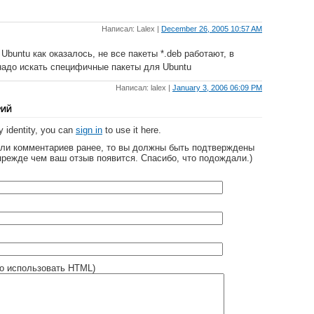
Написал: Lalex |
December 26, 2005 10:57 AM
 Ubuntu как оказалось, не все пакеты *.deb работают, в
надо искать специфичные пакеты для Ubuntu
Написал: lalex |
January 3, 2006 06:09 PM
РИЙ
 identity, you can
sign in
to use it here.
яли комментариев ранее, то вы должны быть подтверждены
прежде чем ваш отзыв появится. Спасибо, что подождали.)
о использовать HTML)