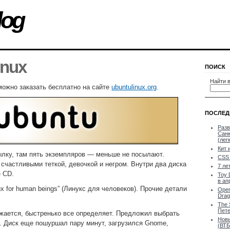
log
inux
ПОИСК
Найти в
 можно заказать бесплатно на сайте
ubuntulinux.org
.
ПОСЛЕД
Разв
Санк
(лег
Кит 
ылку, там пять экземпляров — меньше не посылают.
CSS 
 счастливыми теткой, девочкой и негром. Внутри два диска
7 ле
e CD.
Toy 
в ап
x for human beings” (Линукс для человеков). Прочие детали
Oper
Drag
The 
Пете
ружается, быстренько все определяет. Предложил выбрать
Новы
. Диск еще пошуршал пару минут, загрузился Gnome,
(ВТБ