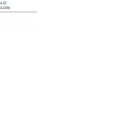
a 10
a Unite