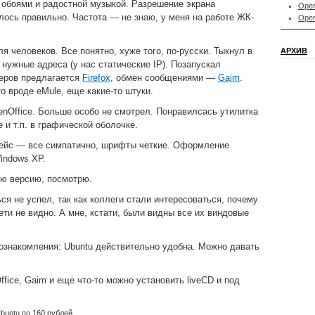
обоями и радостной музыкой. Разрешение экрана
Oper
лось правильно. Частота — не знаю, у меня на работе ЖК-
Oper
я человеков. Все понятно, хуже того, по-русски. Тыкнул в
АРХИВ
 нужные адреса (у нас статические IP). Позапускал
зеров предлагается
Firefox
, обмен сообщениями —
Gaim
.
то вроде eMule, еще какие-то штуки.
Office. Больше особо не смотрел. Понравилсась утилитка
e и т.п. в графической оболочке.
ейс — все симпатично, шрифты четкие. Оформление
indows XP.
ю версию, посмотрю.
ся не успел, так как коллеги стали интересоваться, почему
ети не видно. А мне, кстати, были видны все их виндовые
ознакомления: Ubuntu действительно удобна. Можно давать
Office, Gaim и еще что-то можно установить liveCD и под
buntu по 160 рублей.