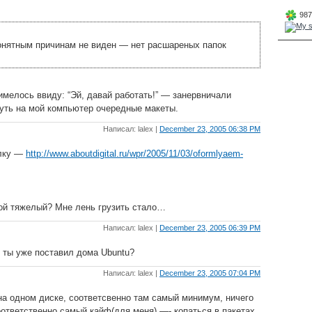
987
онятным причинам не виден — нет расшареных папок
имелось ввиду: “Эй, давай работать!” — занервничали
нуть на мой компьютер очередные макеты.
Написал: lalex |
December 23, 2005 06:38 PM
ылку —
http://www.aboutdigital.ru/wpr/2005/11/03/oformlyaem-
кой тяжелый? Мне лень грузить стало…
Написал: lalex |
December 23, 2005 06:39 PM
к ты уже поставил дома Ubuntu?
Написал: lalex |
December 23, 2005 07:04 PM
на одном диске, соответсвенно там самый минимум, ничего
оответственно самый кайф(для меня) —- копаться в пакетах