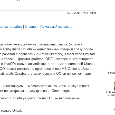
23.12.2005
18:18
|
linux
инки на сайте
|
Главная
|
Поисковый запрос →
ричинам не виден — нет расшареных папок (кстати в
дистрибутивов Ubuntu — единственный который сразу после
 работал с серверами с ActiveDirectory). OpenOffice.Org там
й интерес — формат файлов, ODF), интересно что виндовая
е с LiveCD) только английская, а вот в установленной Ubuntu
 OO читает нормально практически все MS Office файлы, в
Подп
ай прайс Эльфа, в старых версиях OO он не так как надо
не соглашусь — мрачновато как-то, хотя на вкус и цвет
ати посмотри как я разукрашивал Gnome здесь — .
This we
Creat
ресно Kubuntu увидеть, он на KDE — насколько он
M
только Gmail.