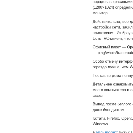
порадовав красивыми 
(1280×1024) определи
монитор.
Действительно, все дл
настройки сети, забил
приложения. Из брау
Есть IRC-клиент, что-
Офисный пакет — Open
— ping/whois/tracerout
Особо отмечу интерф
гораздо лучше, чем W
Поставлю дома полну
Детальнее ознакомить
моего компьютера в с
шары.
Вывод после беглого 
даже блондинкам.
Кстати, Firefox, Open
Windows.
А
здесь продают
диски с U