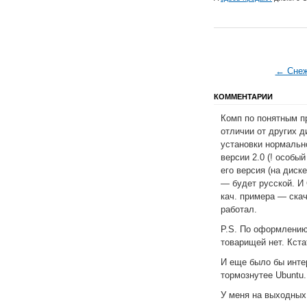
← Снеж
КОММЕНТАРИИ
Комп по понятным п
отличии от других 
установки нормально
версии 2.0 (! особы
его версия (на диск
— будет русской. И
кач. примера — скач
работал.
P.S. По оформлению 
товарищей нет. Кст
И еще было бы инте
тормознутее Ubuntu.
У меня на выходных 