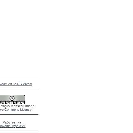
исаться на RSS/Atom
blog is licensed under a
ive Commons License
.
Работает на
ovable Type 3.21