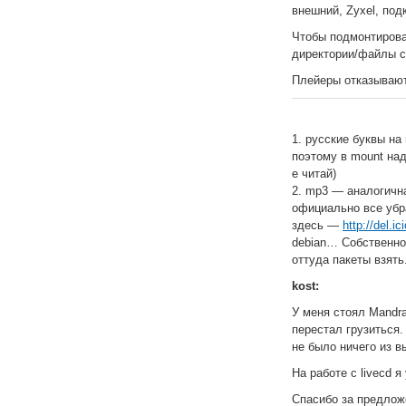
внешний, Zyxel, под
Чтобы подмонтирова
директории/файлы с
Плейеры отказываютс
1. русские буквы на 
поэтому в mount над
е читай)
2. mp3 — аналогична
официально все убра
здесь —
http://del.ic
debian… Собственно
оттуда пакеты взять
kost:
У меня стоял Mandra
перестал грузиться.
не было ничего из 
На работе с livecd 
Спасибо за предложе