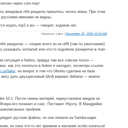
ключен через com-порт.
ть виндовые ntfs-разделы пришлось читать маны. При этом
 русскими именами не видны.
я играть mp3 и avi — говорят, кодеков нет.
Написал: Lalex |
December 26, 2005 10:24 AM
ntfs разделах — скорее всего из-за utf8 (там по умолчанию).
о указывать iocharset или что-то подобное (конкретно в man-
я ситуация в fedora, правда там все совсем плохо —
но. как это лечиться в fedore я находил, посмотри ссылки
io.us/lalex,
но вопрос в том что Ubuntu сделана на базе
 могу дать двухдисковый (dvd) вариант debiana — можно
.
ke 10.1. После смены матерей, переустановок виндов он
 Вчера его починил и снес. Поставил Убунту. В Мандрейке
вышеописанных проблем.
я увидел русские файлы, но они лежали на Samba-шаре.
ние, но пока что-то нет времени и желания особо копаться/