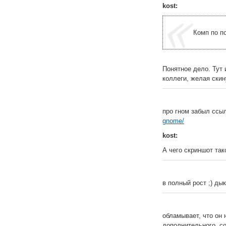
kost:
Комп по п
Понятное дело. Тут 
коллеги, желая ски
про гном забыл сс
gnome/
kost:
А чего скриншот та
в полный рост ;) ды
обламывает, что он 
дополнительного, с