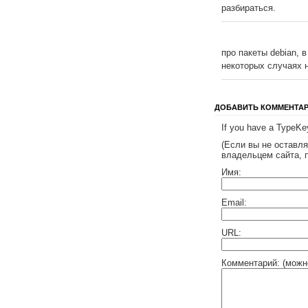
разбираться.
про пакеты debian, в
некоторых случаях 
ДОБАВИТЬ КОММЕНТА
If you have a TypeKey
(Если вы не оставл
владельцем сайта, 
Имя:
Email:
URL:
Комментарий: (можн