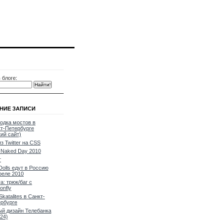
 блоге:
НИЕ ЗАПИСИ
одка мостов в
т-Петербурге
кий сайт)
из Twitter на CSS
Naked Day 2010
т
Dolls едут в Россию
реле 2010
a: трюк/баг с
onfly
Skatalites в Санкт-
рбурге
й дизайн Телебанка
24)