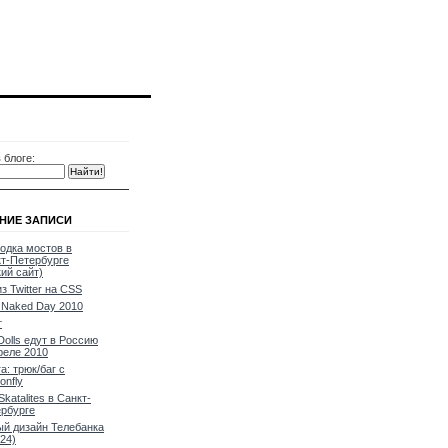
 блоге:
НИЕ ЗАПИСИ
одка мостов в
т-Петербурге
кий сайт)
из Twitter на CSS
Naked Day 2010
т
Dolls едут в Россию
реле 2010
a: трюк/баг с
onfly
Skatalites в Санкт-
рбурге
й дизайн Телебанка
24)