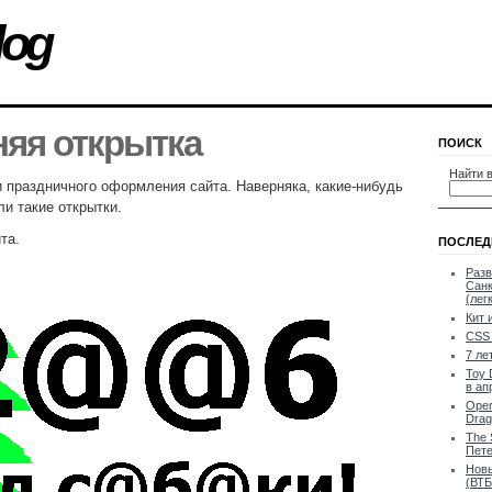
log
яя открытка
ПОИСК
Найти в
 праздничного оформления сайта. Наверняка, какие-нибудь
и такие открытки.
та.
ПОСЛЕД
Разв
Санк
(лег
Кит 
CSS 
7 ле
Toy 
в ап
Oper
Drag
The 
Пете
Новы
(ВТБ