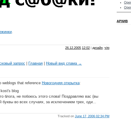
Oper
Oper
АРХИВ
ежинки
.
26.12.2005
12:02
|
дизайн
,
ч/ю
сковый запрос
|
Главная
|
Новый вид спама →
to weblogs that reference
Новогодняя открытка
:
kost's blog
го блога, не побоюсь этого слова! Поздравляю вас (вы
 буквы во всех случаях, за исключением трех, оди...
Tracked on
June 17, 2006 02:34 PM