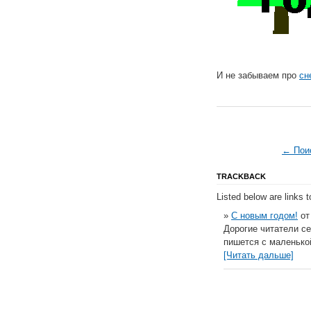
И не забываем про
сн
← Пои
TRACKBACK
Listed below are links 
»
С новым годом!
от 
Дорогие читатели се
пишется с маленькой
[Читать дальше]