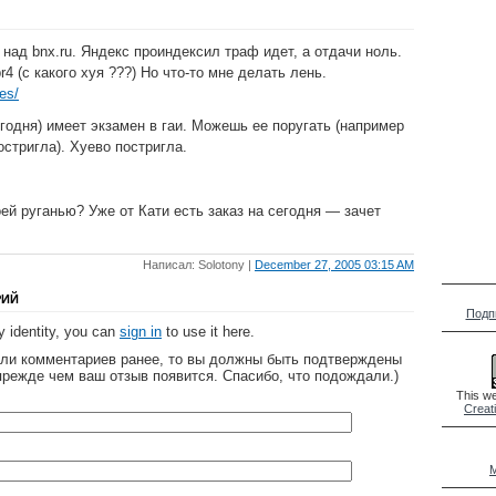
над bnx.ru. Яндекс проиндексил траф идет, а отдачи ноль.
4 (с какого хуя ???) Но что-то мне делать лень.
es/
годня) имеет экзамен в гаи. Можешь ее поругать (например
остригла). Хуево постригла.
ей руганью? Уже от Кати есть заказ на сегодня — зачет
Написал: Solotony |
December 27, 2005 03:15 AM
РИЙ
Подп
 identity, you can
sign in
to use it here.
яли комментариев ранее, то вы должны быть подтверждены
прежде чем ваш отзыв появится. Спасибо, что подождали.)
This we
Creat
M