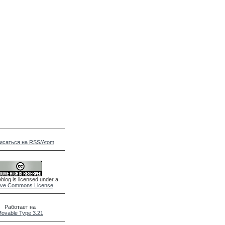
исаться на RSS/Atom
blog is licensed under a
ive Commons License
.
Работает на
ovable Type 3.21