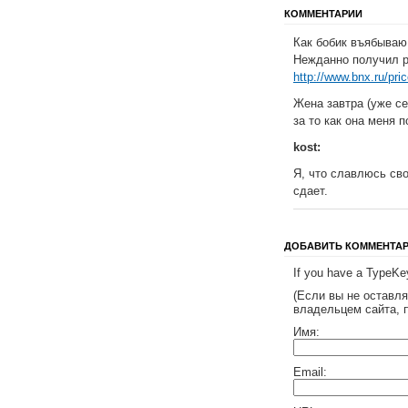
КОММЕНТАРИИ
Как бобик въябываю 
Нежданно получил pr
http://www.bnx.ru/pric
Жена завтра (уже се
за то как она меня п
kost:
Я, что славлюсь сво
сдает.
ДОБАВИТЬ КОММЕНТА
If you have a TypeKey
(Если вы не оставл
владельцем сайта, 
Имя:
Email: