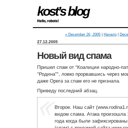
kost’s blog
Hello, robots!
« December 26, 2005
|
Начало
|
Dece
27.12.2005
Новый вид спама
Пришел спам от “Коалиции народно-па
“Родина”“, ловко прорвавшись через м
даже Opera за спам его не признала.
Приведу последний абзац.
Второе. Наш сайт (www.rodina1.
видом спама. Атака произошла 1
года когда были зафиксирован
(спам) с рекламой сайта www.ro