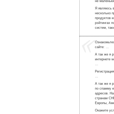
не маленьк
Я являюсь 
несколько 
продуктов 
рэйтингах п
систем, таки
Ознакомьте
сайте: …
А так же я
интернете w
…
Регистрация
…
А так же я 
по спамму e
адресов. На
странам СНГ
Европы, Аме
Окажите усл