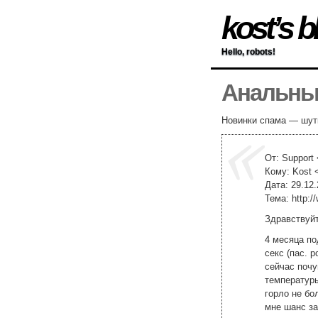
kost’s b
Hello, robots!
Анальный
Новинки спама — шутк
От: Support 
Кому: Kost 
Дата: 29.12.
Тема: http:/
Здравствуйт
4 месяца п
секс (пас. р
сейчас почу
температуры
горло не бо
мне шанс з