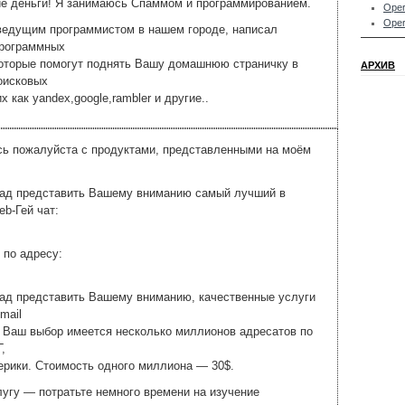
ие деньги! Я занимаюсь Спаммом и программированием.
Oper
Oper
ведущим программистом в нашем городе, написал
программных
которые помогут поднять Вашу домашнюю страничку в
АРХИВ
оисковых
х как yandex,google,rambler и другие..
сь пожалуйста с продуктами, представленными на моём
 рад представить Вашему вниманию самый лучший в
eb-Гей чат:
 по адресу:
рад представить Вашему вниманию, качественные услуги
mail
 Ваш выбор имеется несколько миллионов адресатов по
,
рики. Стоимость одного миллиона — 30$.
угу — потратьте немного времени на изучение