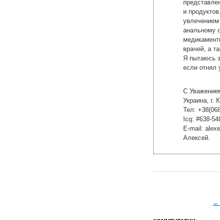
представле
и продуктов
увлечением
анальному 
медикамент
врачей, а т
Я пытаюсь з
если отнял
С Уважением
Украина, г. 
Тел: +38(06
Icq: #638-54
E-mail:
alex
Алексей.
←