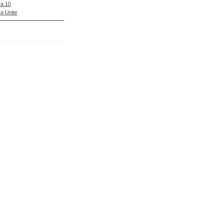
a 10
a Unite