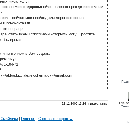
нных мною услуг
, потеря моего здоровья обусловленна прежде всего моим
 к
сексу…сейчас мне необходимы дорогостоющие
ы и консультации
ак же операция…
аработать всеми способами которыми могу..Простите
 у Вас время…
 и почтением к Вам сударь,
Кременчуг
8)71-184-71
8
ey@ablog.biz
,
alexey.chernigov@gmail.com
Подп
This we
29.12.2005
11:24
|
пиздец
,
спам
Creat
 Смайлики
|
Главная
|
Счет за телефон →
M