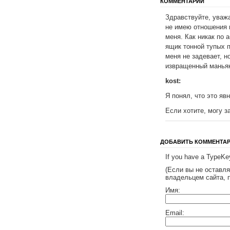
КОММЕНТАРИИ
Здравствуйте, уваж
не имею отношения 
меня. Как никак по 
ящик тонной тупых п
меня не задевает, н
извращенный маньяк
kost:
Я понял, что это яв
Если хотите, могу 
ДОБАВИТЬ КОММЕНТА
If you have a TypeKey
(Если вы не оставл
владельцем сайта, 
Имя:
Email: