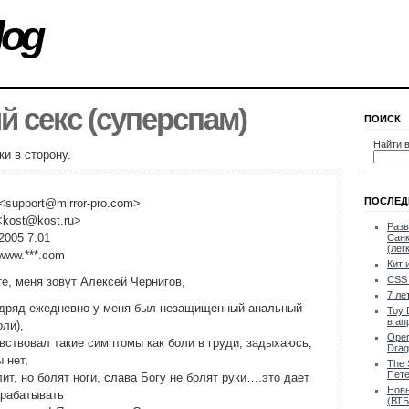
log
 секс (суперспам)
ПОИСК
Найти в
и в сторону.
ПОСЛЕД
<
support@mirror-pro.com
>
<
kost@kost.ru
>
Разв
2005 7:01
Санк
(лег
/www.***.com
Кит 
CSS 
е, меня зовут Алексей Чернигов,
7 ле
одряд ежедневно у меня был незащищенный анальный
Toy 
в ап
оли),
Oper
вствовал такие симптомы как боли в груди, задыхаюсь,
Drag
 нет,
The 
Пете
лит, но болят ноги, слава Богу не болят руки….это дает
Новы
арабатывать
(ВТБ