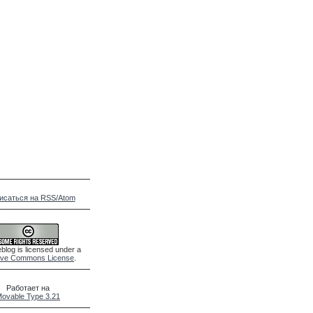
исаться на RSS/Atom
blog is licensed under a
ive Commons License
.
Работает на
ovable Type 3.21