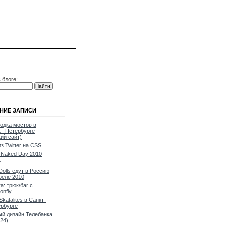
 блоге:
НИЕ ЗАПИСИ
одка мостов в
т-Петербурге
кий сайт)
из Twitter на CSS
Naked Day 2010
т
Dolls едут в Россию
реле 2010
a: трюк/баг с
onfly
Skatalites в Санкт-
рбурге
й дизайн Телебанка
24)