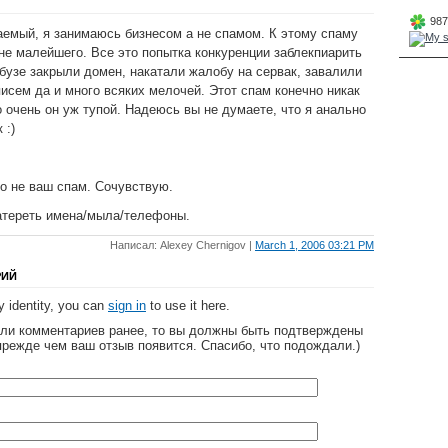
987
аемый, я занимаюсь бизнесом а не спамом. К этому спаму
не малейшего. Все это попытка конкуренции заблекпиарить
абузе закрыли домен, накатали жалобу на сервак, завалили
исем да и много всяких мелочей. Этот спам конечно никак
о очень он уж тупой. Надеюсь вы не думаете, что я анально
 :)
но не ваш спам. Сочувствую.
затереть имена/мыла/телефоны.
Написал: Alexey Chernigov |
March 1, 2006 03:21 PM
РИЙ
 identity, you can
sign in
to use it here.
яли комментариев ранее, то вы должны быть подтверждены
прежде чем ваш отзыв появится. Спасибо, что подождали.)