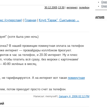
Oper
Oper
30.12.2005
13:30
|
интернет
,
телефон
АРХИВ
кс (суперспам)
|
Главная
|
Клуб “Гараж”, Сыктывкар →
дня!” (хотя была уже ночь)
точка? В нашей провинции поминутная оплата за телефон
оже интернет — провайдеры коллбэком брезгуют.
ентов в час за телефон, и 20-30 интернет. Ну и плюс
, чтобы платить всё сразу, без мороки с карточками/
— 40-80 зелёных в месяц.
, не тарифицируется. А на интернет вот такая
поминутная
ем, потом приходит просто счет за телефон.
Написал: memyself |
January 4, 2006 02:12 PM
РИЙ