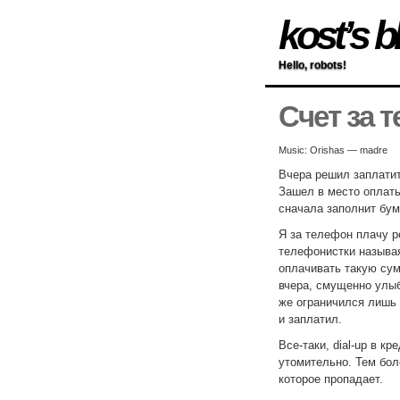
kost’s b
Hello, robots!
Счет за 
Music: Orishas — madre
Вчера решил заплатит
Зашел в место оплаты
сначала заполнит бума
Я за телефон плачу ре
телефонистки называя
оплачивать такую сум
вчера, смущенно улыб
же ограничился лишь 
и заплатил.
Все-таки, dial-up в к
утомительно. Тем бол
которое пропадает.