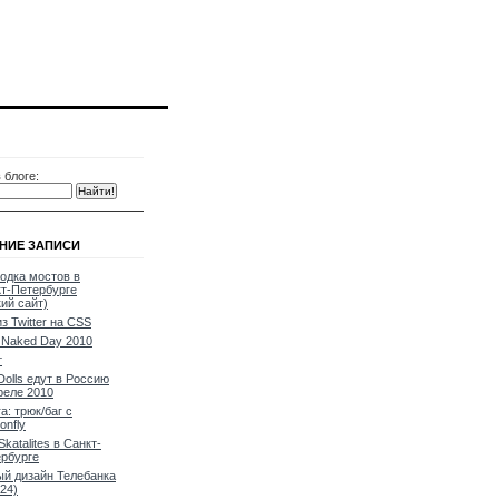
 блоге:
НИЕ ЗАПИСИ
одка мостов в
т-Петербурге
кий сайт)
из Twitter на CSS
Naked Day 2010
т
Dolls едут в Россию
реле 2010
a: трюк/баг с
onfly
Skatalites в Санкт-
рбурге
й дизайн Телебанка
24)