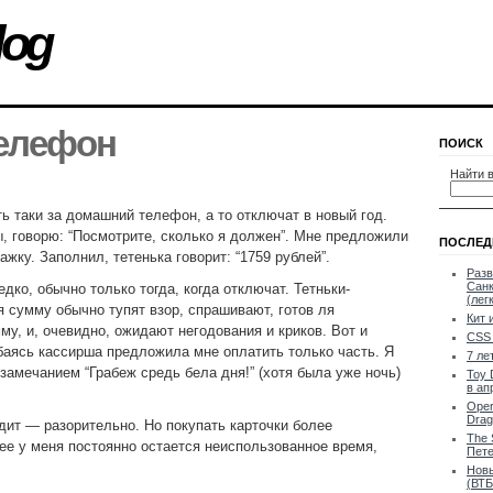
log
телефон
ПОИСК
Найти в
ь таки за домашний телефон, а то отключат в новый год.
, говорю: “Посмотрите, сколько я должен”. Мне предложили
ПОСЛЕД
жку. Заполнил, тетенька говорит: “1759 рублей”.
Разв
Санк
дко, обычно только тогда, когда отключат. Тетньки-
(лег
 сумму обычно тупят взор, спрашивают, готов ля
Кит 
му, и, очевидно, ожидают негодования и криков. Вот и
CSS 
аясь кассирша предложила мне оплатить только часть. Я
7 ле
замечанием “Грабеж средь бела дня!” (хотя была уже ночь)
Toy 
в ап
Oper
Drag
редит — разорительно. Но покупать карточки более
The 
ее у меня постоянно остается неиспользованное время,
Пете
Новы
(ВТБ