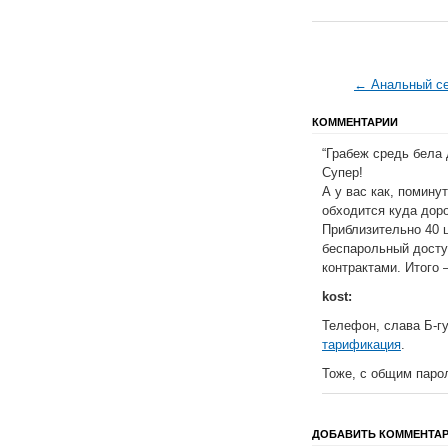
← Анальный се
КОММЕНТАРИИ
“Грабеж средь бела 
Супер!
А у вас как, помину
обходится куда дор
Приблизительно 40 ц
беспарольный доступ
контрактами. Итого 
kost:
Телефон, слава Б-гу
тарификация
.
Тоже, с общим парол
ДОБАВИТЬ КОММЕНТА