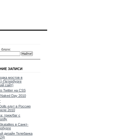
 блоге:
НИЕ ЗАПИСИ
одка мостов в
т-Петербурге
кий сайт)
из Twitter на CSS
Naked Day 2010
т
Dolls едут в Россию
реле 2010
a: трюк/баг с
onfly
Skatalites в Санкт-
рбурге
й дизайн Телебанка
24)