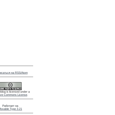
исаться на RSS/Atom
blog is licensed under a
ive Commons License
.
Работает на
ovable Type 3.21