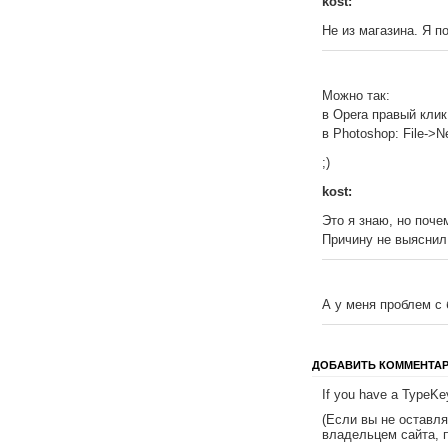
kost:
Не из магазина. Я п
Можно так:
в Opera правый клик 
в Photoshop: File->
;)
kost:
Это я знаю, но поче
Причину не выяснил
А у меня проблем с 
ДОБАВИТЬ КОММЕНТА
If you have a TypeKey
(Если вы не оставл
владельцем сайта, 