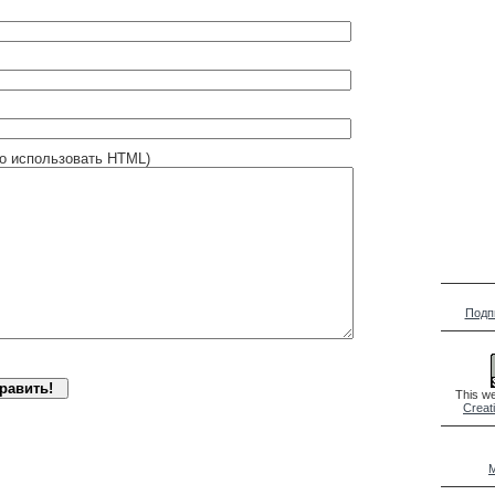
о использовать HTML)
Подп
This we
Creat
M