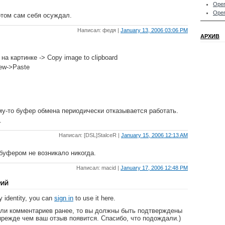
Oper
Oper
отом сам себя осуждал.
Написал: федя |
January 13, 2006 03:06 PM
АРХИВ
на картинке -> Copy image to clipboard
New->Paste
му-то буфер обмена периодически отказывается работать.
.
Написал: [DSL]StalceR |
January 15, 2006 12:13 AM
буфером не возникало никогда.
Написал: macid |
January 17, 2006 12:48 PM
РИЙ
 identity, you can
sign in
to use it here.
яли комментариев ранее, то вы должны быть подтверждены
прежде чем ваш отзыв появится. Спасибо, что подождали.)