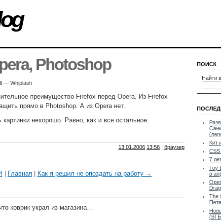
log
Opera, Photoshop
ПОИСК
Найти в
All — Whiplash
тельное преимущество Firefox перед Opera. Из Firefox
ащить прямо в Photoshop. А из Opera нет.
ПОСЛЕД
 картинки нехорошо. Равно, как и все остальное.
Разв
Санк
(лег
Кит 
13.01.2006
13:56
|
браузер
CSS 
7 ле
Toy 
!
|
Главная
|
Как я решил не опоздать на работу →
в ап
Oper
Drag
The 
Пете
 что коврик украл из магазина…
Новы
(ВТБ