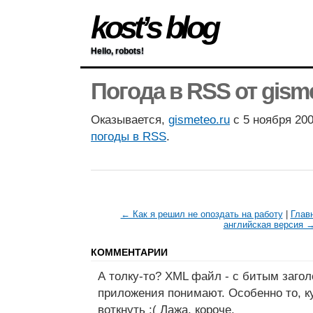
kost’s blog
Hello, robots!
Погода в RSS от gisme
Оказывается,
gismeteo.ru
c 5 ноября 200
погоды в RSS
.
← Как я решил не опоздать на работу
|
Глав
английская версия 
КОММЕНТАРИИ
А толку-то? XML файл - с битым загол
приложения понимают. Особенно то, к
воткнуть :( Лажа, короче.