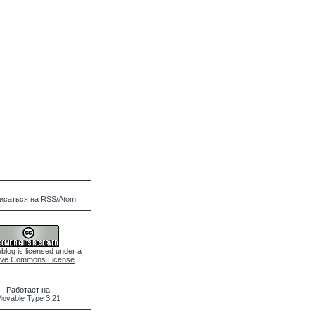
исаться на RSS/Atom
blog is licensed under a
ive Commons License
.
Работает на
ovable Type 3.21