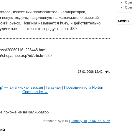
Oper
Oper
ntone, известный производитель калибраторов,
а новую модель, нацеленную на максимально широкий
АРХИВ
ский рынок. Новинка называется huey, и действительно
 удивиться — стоит этот продукт всего $89.
hnews/20060116_223448.html
m/shop/shop.asp?idArticle=829
17.01.2006
12:42
|
ч/ю
р” — английская версия
|
Главная
|
Проводник или Norton
Commander →
е похоже не на калибратор.
Написал: sykt.ru |
January 18, 2006 09:18 PM
РИЙ