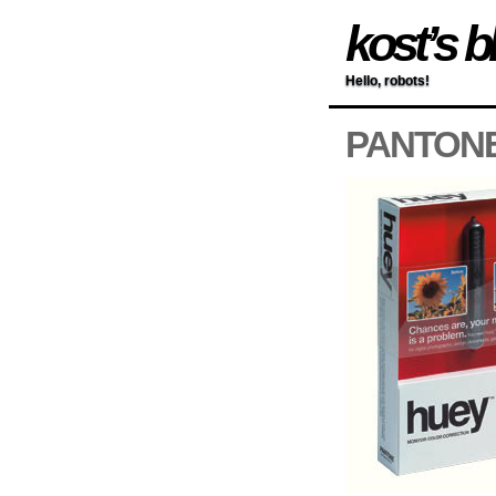
kost’s b
Hello, robots!
PANTONE