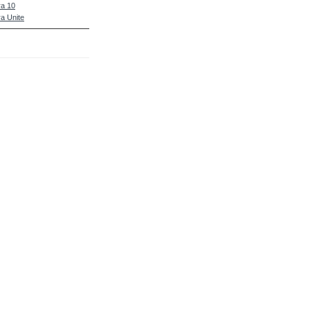
a 10
a Unite