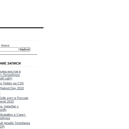
 блоге:
НИЕ ЗАПИСИ
одка мостов в
т-Петербурге
кий сайт)
из Twitter на CSS
Naked Day 2010
т
Dolls едут в Россию
реле 2010
a: трюк/баг с
onfly
Skatalites в Санкт-
рбурге
й дизайн Телебанка
24)