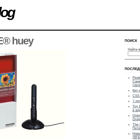
log
® huey
ПОИСК
Найти в
ПОСЛЕД
Разв
Санк
(лег
Кит 
CSS 
7 ле
Toy 
в ап
Oper
Drag
The 
Пете
Новы
(ВТБ