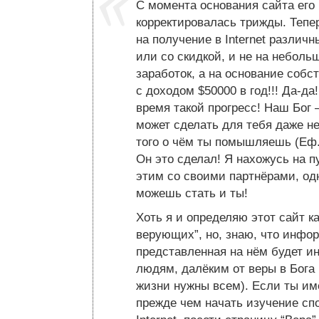
С момента основания сайта его
корректировалась трижды. Тепер
на получение в Internet различ
или со скидкой, и не на небол
заработок, а на основание собст
с доходом $50000 в год!!! Да-д
время такой прогресс! Наш Бог 
может сделать для тебя даже н
того о чём ты помышляешь (Еф.
Он это сделал! Я нахожусь на п
этим со своими партнёрами, од
можешь стать и ты!
Хоть я и определяю этот сайт к
верующих”, но, знаю, что инфо
представленная на нём будет и
людям, далёким от веры в Бога 
жизни нужны всем). Если ты име
прежде чем начать изучение сп