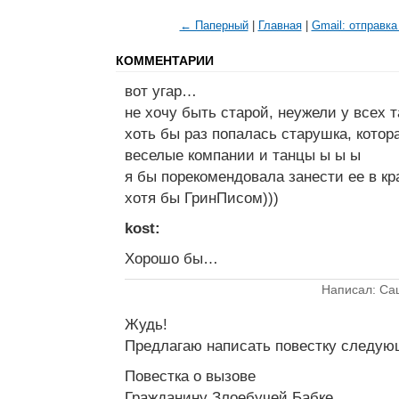
← Паперный
|
Главная
|
Gmail: отправк
КОММЕНТАРИИ
вот угар…
не хочу быть старой, неужели у всех
хоть бы раз попалась старушка, котор
веселые компании и танцы ы ы ы
я бы порекомендовала занести ее в кр
хотя бы ГринПисом)))
kost:
Хорошо бы…
Написал: Са
Жудь!
Предлагаю написать повестку следую
Повестка о вызове
Гражданину Злоебучей Бабке