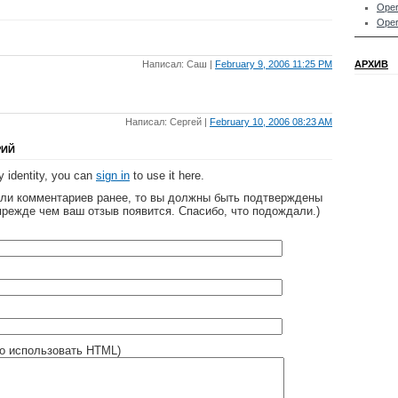
Oper
Oper
Написал: Саш |
February 9, 2006 11:25 PM
АРХИВ
Написал: Сергей |
February 10, 2006 08:23 AM
РИЙ
 identity, you can
sign in
to use it here.
яли комментариев ранее, то вы должны быть подтверждены
прежде чем ваш отзыв появится. Спасибо, что подождали.)
о использовать HTML)