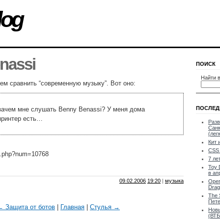
log
nassi
ПОИСК
Найти в
чем сравнить “современную музыку”. Вот оно:
ПОСЛЕД
зачем мне слушать Benny Benassi? У меня дома
принтер есть…
Разв
Санк
(лег
Кит 
CSS 
ote.php?num=10768
7 ле
Toy 
в ап
09.02.2006
19:20
|
музыка
Oper
Drag
The 
Пете
← Защита от ботов
|
Главная
|
Стулья →
Новы
(ВТБ