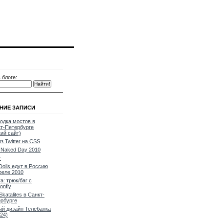
 блоге:
НИЕ ЗАПИСИ
одка мостов в
т-Петербурге
кий сайт)
из Twitter на CSS
Naked Day 2010
т
Dolls едут в Россию
реле 2010
a: трюк/баг с
onfly
Skatalites в Санкт-
рбурге
й дизайн Телебанка
24)