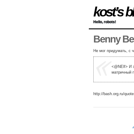
kost’s b
Hello, robots!
Benny Be
Не мог придумать, с 
<@NElf> И 
матричный 
http://bash.org.ru/qu