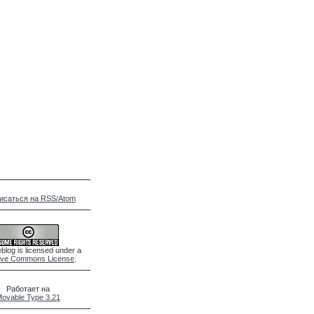
исаться на RSS/Atom
blog is licensed under a
ive Commons License
.
Работает на
ovable Type 3.21