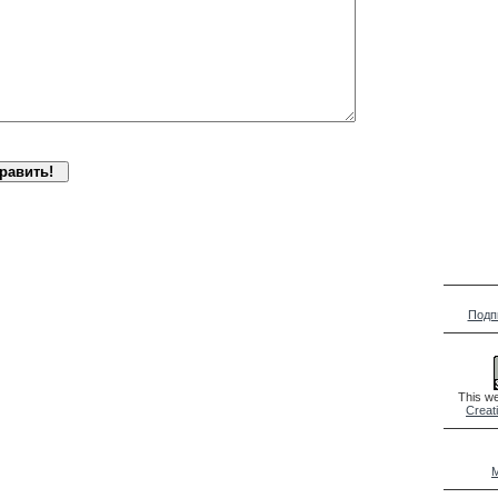
Подп
This we
Creat
M