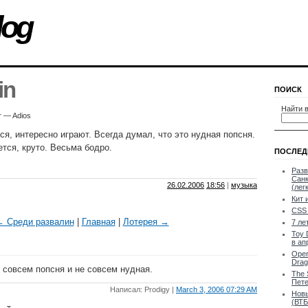
log
in
ПОИСК
Найти в
r — Adios
ся, интересно играют. Всегда думал, что это нудная попсня.
ся, круто. Весьма бодро.
ПОСЛЕД
Разв
Санк
26.02.2006
18:56
|
музыка
(лег
Кит 
CSS 
 Среди развалин
|
Главная
|
Лотерея →
7 ле
Toy 
в ап
Oper
Drag
 совсем попсня и не совсем нудная.
The 
Пете
Написал: Prodigy |
March 3, 2006 07:29 AM
Новы
(ВТБ