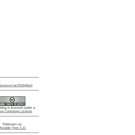
исаться на RSS/Atom
blog is licensed under a
ive Commons License
.
Работает на
ovable Type 3.21