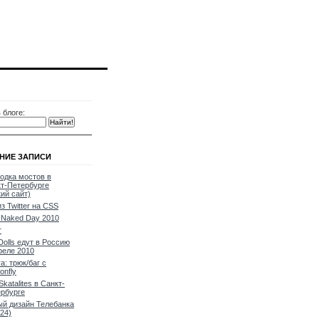
 блоге:
НИЕ ЗАПИСИ
одка мостов в
т-Петербурге
кий сайт)
из Twitter на CSS
Naked Day 2010
т
Dolls едут в Россию
реле 2010
a: трюк/баг с
onfly
Skatalites в Санкт-
рбурге
й дизайн Телебанка
24)