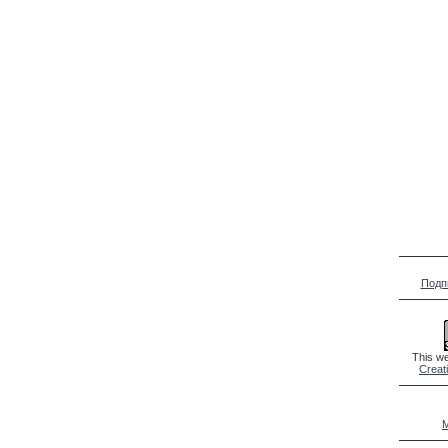
Подп
This we
Creat
M