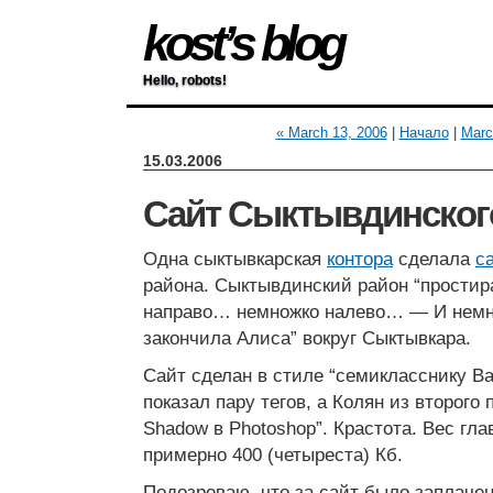
kost’s blog
Hello, robots!
« March 13, 2006
|
Начало
|
Marc
15.03.2006
Сайт Сыктывдинског
Одна сыктывкарская
контора
сделала
с
района. Сыктывдинский район “простир
направо… немножко налево… — И немн
закончила Алиса” вокруг Сыктывкара.
Сайт сделан в стиле “семикласснику Ва
показал пару тегов, а Колян из второго
Shadow в Photoshop”. Крастота. Вес гл
примерно 400 (четыреста) Кб.
Подозреваю, что за сайт было заплачен