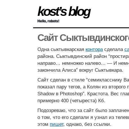
kost’s blog
Hello, robots!
Сайт Сыктывдинског
Одна сыктывкарская
контора
сделала
с
района. Сыктывдинский район “простир
направо… немножко налево… — И немн
закончила Алиса” вокруг Сыктывкара.
Сайт сделан в стиле “семикласснику Ва
показал пару тегов, а Колян из второго
Shadow в Photoshop”. Крастота. Вес гл
примерно 400 (четыреста) Кб.
Подозреваю, что за сайт было заплачен
о том, что его сделали я узнал из телев
этом
пишет
, однако, без ссылки.