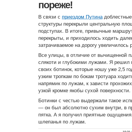
пореже!
В связи с
приездом Путина
доблестные
структуры перекрыли центральную пло
подступах. В итоге, привычные маршр
перекрыты, и приходилось ходить далек
затрачиваемое на дорогу увеличилось р
Все улицы, в отличие от вычищенной 
слякоти и глубокими лужами. Я решил 
своих ботинок, которые ношу уже 2,5 го
узким тропкам по бокам тротуара ходить
напрямик по лужам, к зависти прохож
узкой кромке якобы сухой поверхности.
Ботинки с честью выдержали такое исп
— он был абсолютно сухим внутри, в п
пятка. А я получил приятные ощущения, 
шлепанья по лужам.