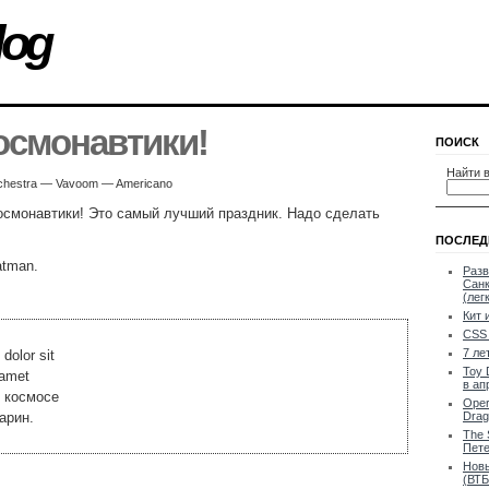
log
осмонавтики!
ПОИСК
Найти в
Orchestra — Vavoom — Americano
осмонавтики! Это самый лучший праздник. Надо сделать
ПОСЛЕД
atman.
Разв
Санк
(лег
Кит 
CSS 
7 ле
dolor sit
Toy 
 amet
в ап
 космосе
Oper
арин.
Drag
The 
Пете
Новы
(ВТБ