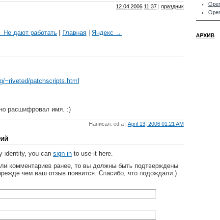
Oper
12.04.2006
11:37
|
праздник
Oper
 Не дают работать
|
Главная
|
Яндекс →
АРХИВ
g/~riveted/patchscripts.html
но расшифровал имя. :)
Написал: ed a |
April 13, 2006 01:21 AM
РИЙ
 identity, you can
sign in
to use it here.
яли комментариев ранее, то вы должны быть подтверждены
прежде чем ваш отзыв появится. Спасибо, что подождали.)