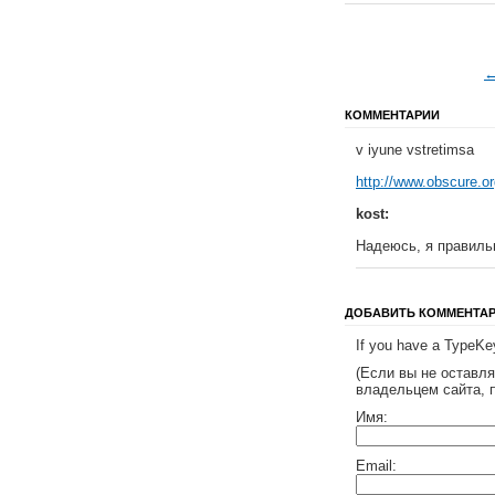
←
КОММЕНТАРИИ
v iyune vstretimsa
http://www.obscure.or
kost:
Надеюсь, я правиль
ДОБАВИТЬ КОММЕНТА
If you have a TypeKey
(Если вы не оставл
владельцем сайта, 
Имя:
Email: