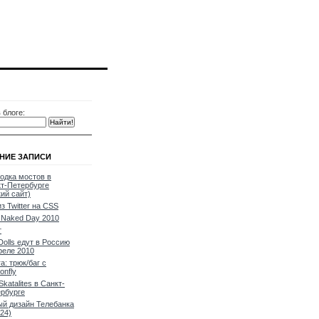
 блоге:
НИЕ ЗАПИСИ
одка мостов в
т-Петербурге
кий сайт)
из Twitter на CSS
Naked Day 2010
т
Dolls едут в Россию
реле 2010
a: трюк/баг с
onfly
Skatalites в Санкт-
рбурге
й дизайн Телебанка
24)