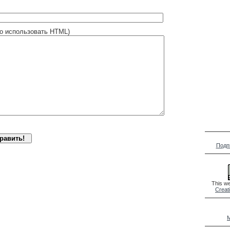
о использовать HTML)
Подп
This we
Creat
M