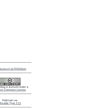
исаться на RSS/Atom
blog is licensed under a
ive Commons License
.
Работает на
ovable Type 3.21