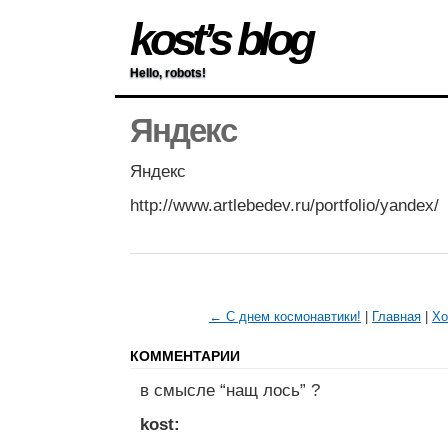
kost’s blog
Hello, robots!
Яндекс
Яндекс
http://www.artlebedev.ru/portfolio/yandex/
← С днем космонавтики!
|
Главная
|
Хо
КОММЕНТАРИИ
в смысле “нащ лось” ?
kost: