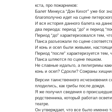
кста, про пожарников:
Балет Минкуса “Дон Кихот” уже бог зн
благополучно идет на сцене питерског
И вся история данного балета на данн
два периода: период “до” и период “по
Период “до” характеризовался тем, чт
Панса разъезжали по сцене соответств
И конь и осел были живыми, настоящ
Период “после” характеризуется тем, 
Панса шляются по сцене пешком.
Не славные идальго, а пилигримы как
конь и осел? Сдохли? Сожраны хищни
Версии таинственного исчезновения с
плодились, как грибы после дождя.
Я же получил сведения о происшедше
родственника, который работал освет
театре.
Он утверждает, что все было именно та