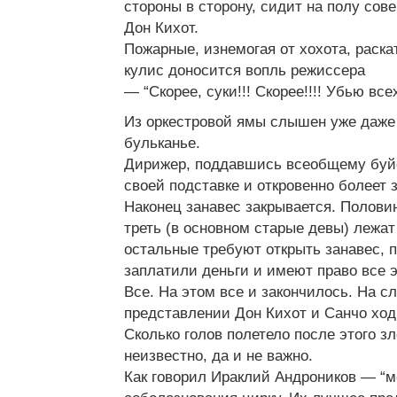
стороны в сторону, сидит на полу со
Дон Кихот.
Пожарные, изнемогая от хохота, раска
кулис доносится вопль режиссера
— “Скорее, суки!!! Скорее!!!! Убью всех
Из оркестровой ямы слышен уже даже н
бульканье.
Дирижер, поддавшись всеобщему буйс
своей подставке и откровенно болеет з
Наконец занавес закрывается. Полови
треть (в основном старые девы) лежат
остальные требуют открыть занавес, п
заплатили деньги и имеют право все э
Все. На этом все и закончилось. На 
представлении Дон Кихот и Санчо хо
Сколько голов полетело после этого з
неизвестно, да и не важно.
Как говорил Ираклий Андроников — “