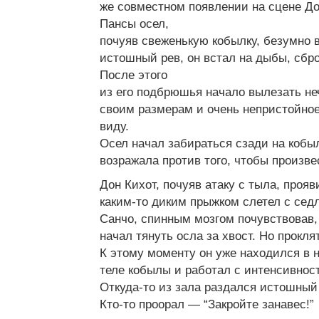
же совместном появлении на сцене До
Пансы осел,
почуяв свеженькую кобылку, безумно 
истошный рев, он встал на дыбы, сбро
После этого
из его подбрюшья начало вылезать не
своим размерам и очень непристойно
виду.
Осел начал забираться сзади на кобыл
возражала против того, чтобы произве
Дон Кихот, почуяв атаку с тыла, проя
каким-то диким прыжком слетел с седл
Санчо, спинным мозгом почувствовав, 
начал тянуть осла за хвост. Но прокл
К этому моменту он уже находился в 
теле кобылы и работал с интенсивнос
Откуда-то из зала раздался истошный 
Кто-то проорал — “Закройте занавес!”