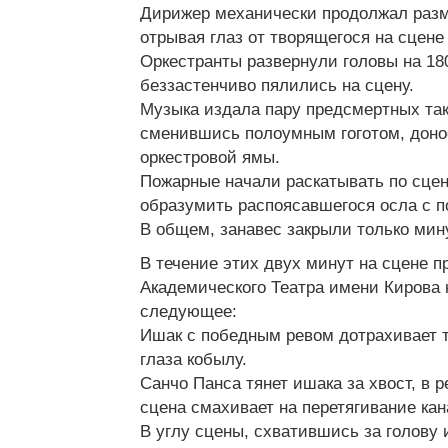
Дирижер механически продолжал разм
отрывая глаз от творящегося на сцене
Оркестранты развернули головы на 18
беззастенчиво пялились на сцену.
Музыка издала пару предсмертных так
сменившись полоумным гоготом, дон
оркестровой ямы.
Пожарные начали раскатывать по сцен
образумить распоясавшегося осла с 
В общем, занавес закрыли только мин
В течение этих двух минут на сцене п
Академического Театра имени Кирова
следующее:
Ишак с победным ревом дотрахивает
глаза кобылу.
Санчо Панса тянет ишака за хвост, в р
сцена смахивает на перетягивание кан
В углу сцены, схватившись за голову 