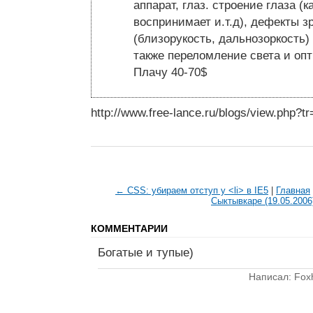
аппарат, глаз. строение глаза (к
воспринимает и.т.д), дефекты з
(близорукость, дальнозоркость)
также переломление света и опт
Плачу 40-70$
http://www.free-lance.ru/blogs/view.php?t
← CSS: убираем отступ у <li> в IE5
|
Главная
Сыктывкаре (19.05.200
КОММЕНТАРИИ
Богатые и тупые)
Написал: Fox