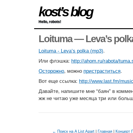
kost’s blog
Hello, robots!
Loituma — Leva’s polk
Loituma - Leva’s polka (mp3)
.
Или флэшка:
http://ahom.ru/rabota/tuma.
Осторожно
, можно
пристраститься
.
Вот еще ссылка:
http://www.last.fm/musi
Давайте, напишите мне “баян” в коммен
жж не читаю уже месяца три или больш
← Поиск на A List Apart
|
Главная
|
Концерт 