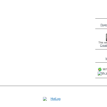
Подп
This we
Creat
M
987