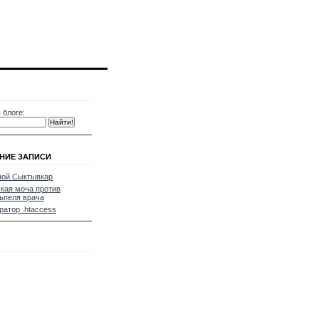
 блоге:
НИЕ ЗАПИСИ
ной Сыктывкар
кая моча против
ьпеля врача
ратор .htaccess