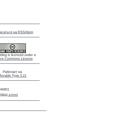
исаться на RSS/Atom
blog is licensed under a
ive Commons License
.
Работает на
ovable Type 3.21
46801
a.kost