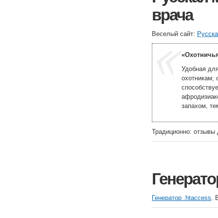
врача
Веселый сайт:
Русска
«Охотничь
Удобная для
охотникам;
способствуе
афродизиако
запахом, те
Традиционно: отзывы 
Генератор
Генератор .htaccess
. 