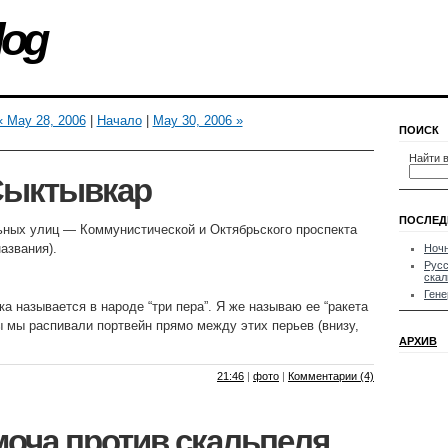
log
« May 28, 2006
|
Начало
|
May 30, 2006 »
ПОИСК
Найти в
Сыктывкар
ПОСЛЕД
ьных улиц — Коммунистической и Октябрьского проспекта
азвания).
Ноч
Русс
скал
Гене
а называется в народе “три пера”. Я же называю ее “ракета
 мы распивали портвейн прямо между этих перьев (внизу,
АРХИВ
21:46
|
фото
|
Комментарии (4)
моча против скальпеля