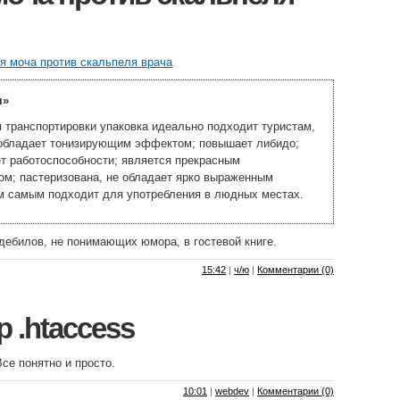
я моча против скальпеля врача
я»
 транспортировки упаковка идеально подходит туристам,
 обладает тонизирующим эффектом; повышает либидо;
т работоспособности; является прекрасным
м; пастеризована, не обладает ярко выраженным
м самым подходит для употребления в людных местах.
дебилов, не понимающих юмора, в гостевой книге.
15:42
|
ч/ю
|
Комментарии (0)
 .htaccess
Все понятно и просто.
10:01
|
webdev
|
Комментарии (0)