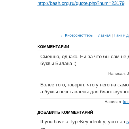
http://bash.org.ru/quote.php?num=23179
← Киберсквоттеры
|
Главная
|
Панк и д
КОММЕНТАРИИ
Смешно, однако. Ни за что бы сам не 
буквы Билана :)
Написал: J
Более того, говорят, что у него на са
а буквы перставлены для благозвучнос
Написал:
kos
ДОБАВИТЬ КОММЕНТАРИЙ
If you have a TypeKey identity, you can
s