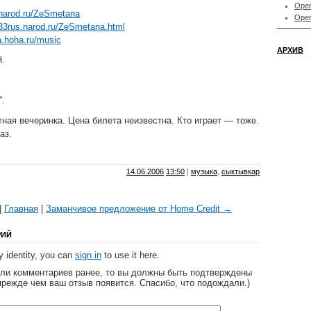
Oper
v.narod.ru/ZeSmetana
Oper
133rus.narod.ru/ZeSmetana.html
a.hoha.ru/music
АРХИВ
й.
”.
тная вечеринка. Цена билета неизвестна. Кто играет — тоже.
аз.
14.06.2006
13:50
|
музыка
,
сыктывкар
|
Главная
|
Заманчивое предложение от Home Credit →
РИЙ
 identity, you can
sign in
to use it here.
яли комментариев ранее, то вы должны быть подтверждены
прежде чем ваш отзыв появится. Спасибо, что подождали.)