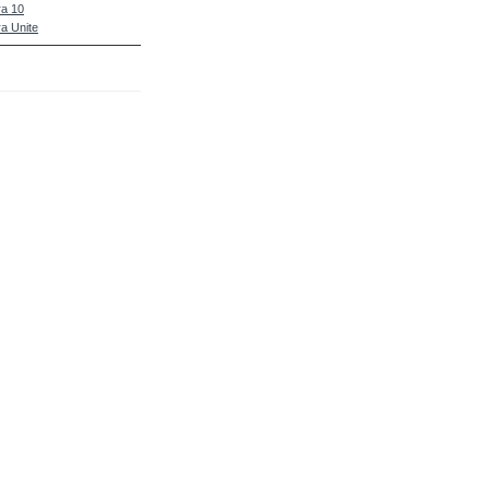
a 10
a Unite