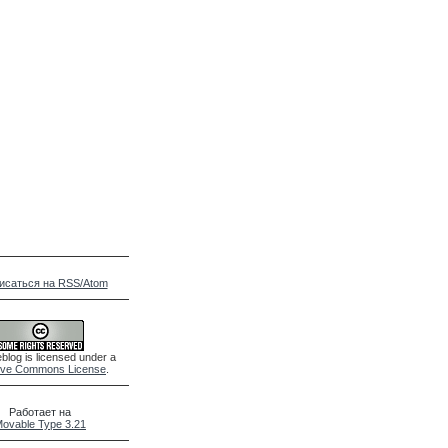
исаться на RSS/Atom
blog is licensed under a
ive Commons License
.
Работает на
ovable Type 3.21