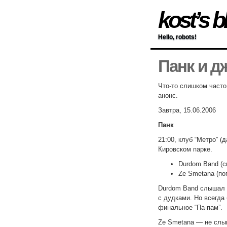
kost’s b
Hello, robots!
Панк и дж
Что-то слишком часто
анонс.
Завтра, 15.06.2006
Панк
21:00, клуб “Метро” (
Кировском парке.
Durdom Band (с
Ze Smetana (поп
Durdom Band слышал н
с дудками. Но всегда
финальное “Па-пам”.
Ze Smetana — не слы