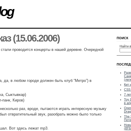
log
аз (15.06.2006)
ПОИСК
Найти в
 стали проводится концерты в нашей деревне. Очередной
ПОСЛЕД
Разв
Санк
(лег
да, да, в любом городе должен быть клуб “Метро”) в
Кит 
CSS 
ка, Сыктывкар)
7 ле
Toy 
-панк, Киров)
в ап
Oper
есколько раз, вроде, пытаются играть интересную музыку
Drag
 был отвратительный звук, разобрать можно было только
The 
Пете
Новы
шал. Вот здесь лежат mp3.
(ВТБ