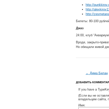
http://punkkiro
http://alexkirov
http://zesmetan
Билеты: 80-100 рубле
Джаз
24:00, клуб “Аквариум
Вроде, закрыто-прива
Но обещали живой дж
← Дима Билан
ДОБАВИТЬ КОММЕНТА
If you have a TypeKey
(Если вы не оставл
владельцем сайта, 
Имя: