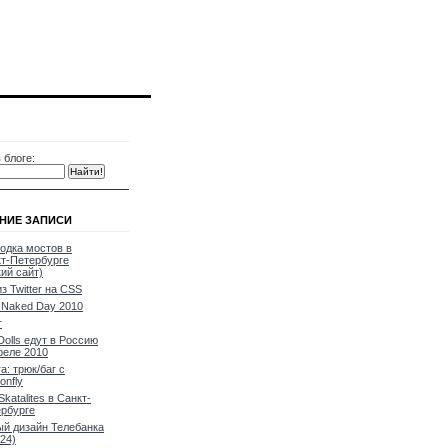
 блоге:
НИЕ ЗАПИСИ
одка мостов в
т-Петербурге
кий сайт)
из Twitter на CSS
Naked Day 2010
т
Dolls едут в Россию
реле 2010
a: трюк/баг с
onfly
Skatalites в Санкт-
рбурге
й дизайн Телебанка
24)