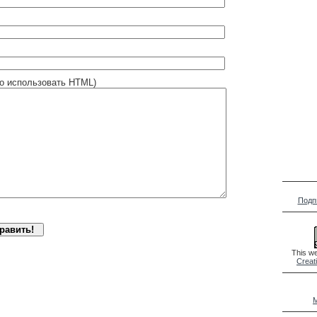
о использовать HTML)
Подп
This we
Creat
M