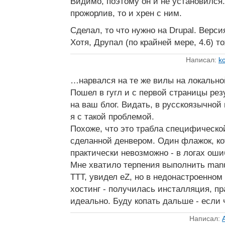
Видимо, поэтому он и не установился.
прожорлив, то и хрен с ним.
Сделал, то что нужно на Drupal. Верси
Хотя, Друпал (по крайней мере, 4.6) 
Написал:
ko
…нарвался на те же вилы на локально
Пошел в гугл и с первой страницы ре
на ваш блог. Видать, в русскоязычной
я с такой проблемой.
Похоже, что это трабла специфическо
сделанной денвером. Один флажок, к
практически невозможно - в логах оши
Мне хватило терпения выполнить manual 
ТТТ, увидел eZ, но в недонастроенном
хостинг - получилась инсталляция, пр
идеально. Буду копать дальше - если 
Написал: