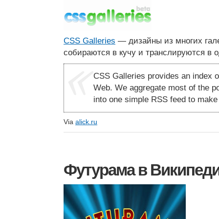
CSS Galleries
— дизайны из многих гал
собираются в кучу и транслируются в о
CSS Galleries provides an index o
Web. We aggregate most of the pop
into one simple RSS feed to make y
Via
alick.ru
Футурама в Википед