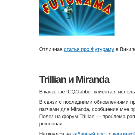
Отличная
статья про Футураму
в Викип
Trillian и Miranda
В качестве ICQ/Jabber клиента я использ
В связи с последними обновлениями п
патчами для Miranda, сообщения мне п
Полез на форум Trillian — проблема рап
решенная.
Наткнулся на
забавный пост с картинко