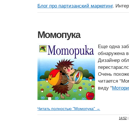
Блог про партизанский маркетинг
. Инте
Момопука
Еще одна заб
обнаружена в
Дизайнер обл
перестарасл
Очень похоже
читается “Мо
виду “
Мотори
Читать полностью "Момопука" →
14:52
|